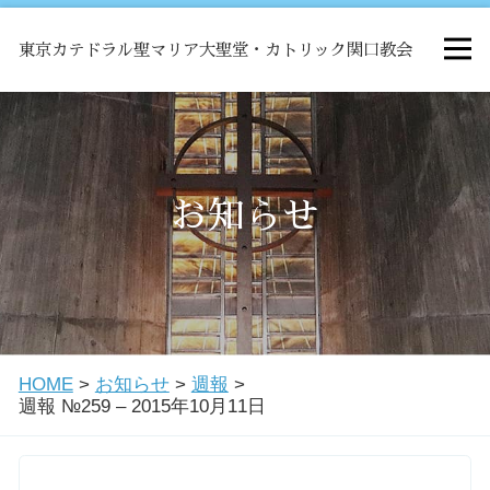
東京カテドラル聖マリア大聖堂・カトリック関口教会
HOME
ミサ
お知らせ
お知らせ
関口教会について
HOME
>
お知らせ
>
週報
>
教会学校・中高生会
週報 №259 – 2015年10月11日
はじめての方へ