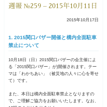
週報 №259 – 2015年10月11日
洗礼を希望される方
2015年10月17日
講座のご案内
小池神父の講座
1. 2015関口バザー開催と構内全面駐車
禁止について
森田神父の講座
10月18日（日）2015関口バザーの会主催によ
シスター中島の講座
る「2015関口バザー」が)開催されます。テー
マは「わかちあい」（被災地の人々に心を寄せ
教区カテキスタの講座
て）です。
三田助祭の講座
また、本日は構内全面駐車禁止となりますの
で、ご理解ご協力をお願いいたします。なお、
オルガンメディテーション