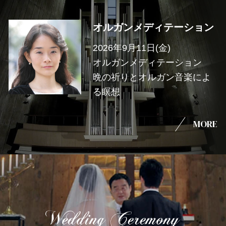
オルガンメディテーション
2026年9月11日(金)
オルガンメディテーション
晩の祈りとオルガン音楽によ
る瞑想
MORE