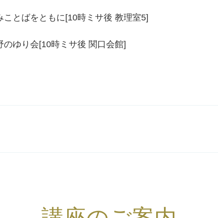
みことばをともに[10時ミサ後 教理室5]
野のゆり会[10時ミサ後 関口会館]
講座のご案内