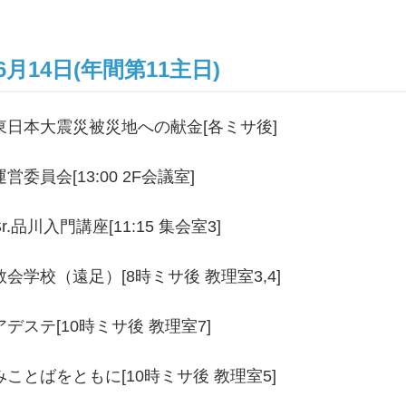
6月14日(年間第11主日)
東日本大震災被災地への献金[各ミサ後]
運営委員会[13:00 2F会議室]
Sr.品川入門講座[11:15 集会室3]
教会学校（遠足）[8時ミサ後 教理室3,4]
アデステ[10時ミサ後 教理室7]
みことばをともに[10時ミサ後 教理室5]