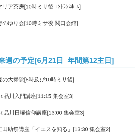
マリア茶房[10時ミサ後 ｴﾝﾄﾗﾝｽﾎｰﾙ]
野のゆり会[10時ミサ後 関口会館]
来週の予定[6月21日 年間第12主日]
夏の大掃除[8時及び10時ミサ後]
Sr.品川入門講座[11:15 集会室3]
Sr.品川日曜信仰講座[13:00 集会室3]
三田助祭講座「イエスを知る」[13:30 集会室2]