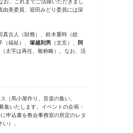
。なお、これまでご活躍いただきまし
真由美委員、迎田みどり委員には深
田真古人（財務）、鈴木重時（総
子（福祉）、
塚越則男
（文京）、
阿
＝（太字は再任、敬称略）。なお、活
マス（馬小屋作り、音楽の集い、
て募集いたします。イベントの企画・
でに申込書を教会事務室の所定のレタ
さい）。