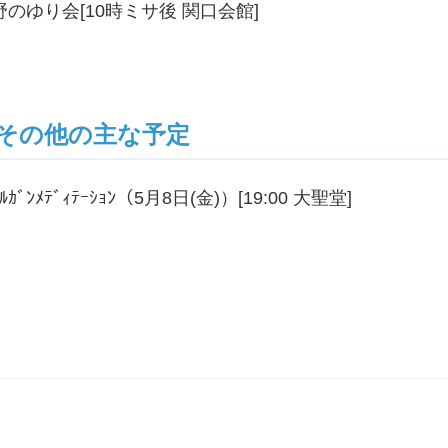
野のゆり会[10時ミサ後 関口会館]
その他の主な予定
ｵﾙｶﾞﾝﾒﾃﾞｨﾃｰｼｮﾝ（5月8日(金)）[19:00 大聖堂]