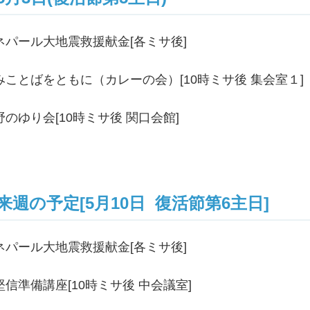
ネパール大地震救援献金[各ミサ後]
みことばをともに（カレーの会）[10時ミサ後 集会室１]
野のゆり会[10時ミサ後 関口会館]
来週の予定[5月10日 復活節第6主日]
ネパール大地震救援献金[各ミサ後]
堅信準備講座[10時ミサ後 中会議室]