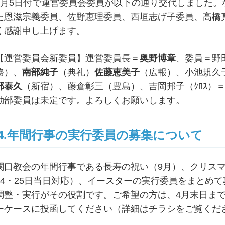
4月5日付で運営委員会委員が以下の通り交代しました
た恩滋宗義委員、佐野恵理委員、西垣志げ子委員、高橋
く感謝申し上げます。
【運営委員会新委員】運営委員長＝
奥野博章
、委員＝野
務）、
南部純子
（典礼）
佐藤恵美子
（広報）、小池規久
部泰久
（新宿）、藤倉彰三（豊島）、吉岡邦子（ｸﾛｽ）
動部委員は未定です。よろしくお願いします。
4.年間行事の実行委員の募集について
関口教会の年間行事である長寿の祝い（9月）、クリス
24・25日当日対応）、イースターの実行委員をまとめ
調整・実行がその役割です。ご希望の方は、4月末日ま
ーケースに投函してください（詳細はチラシをご覧くだ