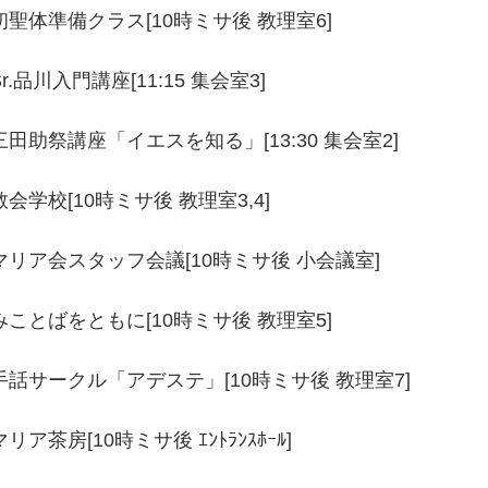
初聖体準備クラス[10時ミサ後 教理室6]
Sr.品川入門講座[11:15 集会室3]
三田助祭講座「イエスを知る」[13:30 集会室2]
教会学校[10時ミサ後 教理室3,4]
マリア会スタッフ会議[10時ミサ後 小会議室]
みことばをともに[10時ミサ後 教理室5]
手話サークル「アデステ」[10時ミサ後 教理室7]
マリア茶房[10時ミサ後 ｴﾝﾄﾗﾝｽﾎｰﾙ]