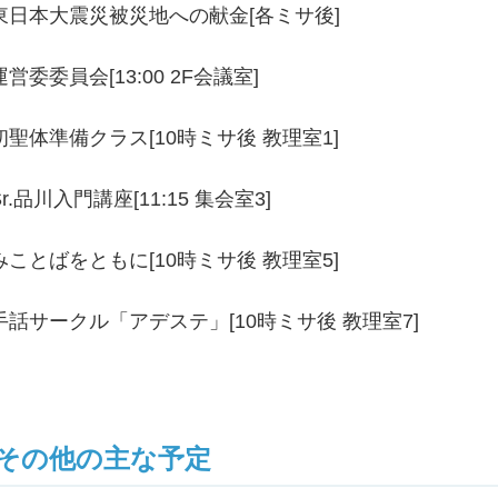
東日本大震災被災地への献金[各ミサ後]
運営委委員会[13:00 2F会議室]
初聖体準備クラス[10時ミサ後 教理室1]
Sr.品川入門講座[11:15 集会室3]
みことばをともに[10時ミサ後 教理室5]
手話サークル「アデステ」[10時ミサ後 教理室7]
その他の主な予定