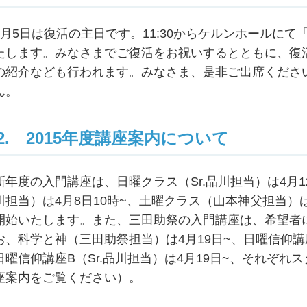
4月5日は復活の主日です。11:30からケルンホールに
たします。みなさまでご復活をお祝いするとともに、復
の紹介なども行われます。みなさま、是非ご出席ください
ん。
2. 2015年度講座案内について
新年度の入門講座は、日曜クラス（Sr.品川担当）は4月12
川担当）は4月8日10時~、土曜クラス（山本神父担当）は
開始いたします。また、三田助祭の入門講座は、希望者
お、科学と神（三田助祭担当）は4月19日~、日曜信仰講
日曜信仰講座B（Sr.品川担当）は4月19日~、それぞれ
座案内をご覧ください）。