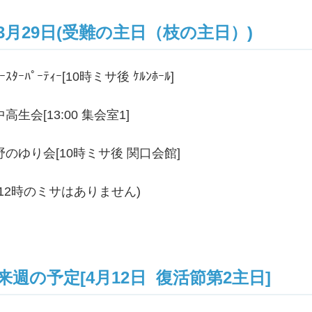
3月29日(受難の主日（枝の主日）)
ｰｽﾀｰﾊﾟｰﾃｨｰ[10時ミサ後 ｹﾙﾝﾎｰﾙ]
中高生会[13:00 集会室1]
野のゆり会[10時ミサ後 関口会館]
(12時のミサはありません)
来週の予定[4月12日 復活節第2主日]