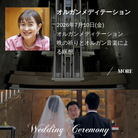
オルガンメディテーション
2026年7月10日(金)
オルガンメディテーション
晩の祈りとオルガン音楽によ
る瞑想
MORE