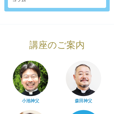
講座のご案内
小池神父
森田神父