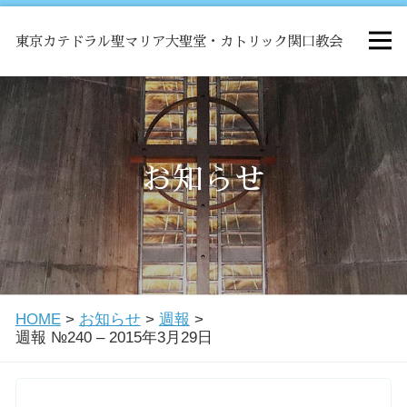
東京カテドラル聖マリア大聖堂・カトリック関口教会
HOME
ミサ
お知らせ
お知らせ
関口教会について
HOME
>
お知らせ
>
週報
>
教会学校・中高生会
週報 №240 – 2015年3月29日
はじめての方へ