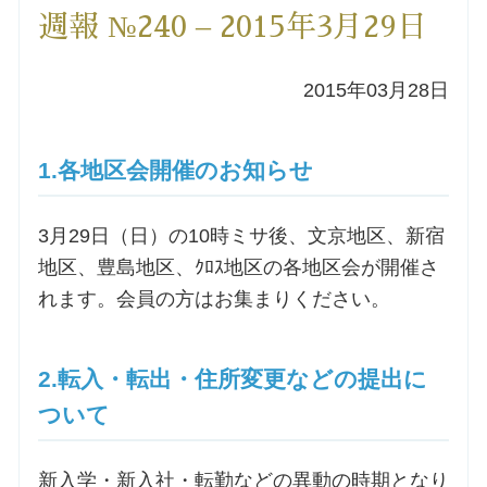
週報 №240 – 2015年3月29日
洗礼を希望される方
2015年03月28日
講座のご案内
小池神父の講座
1.各地区会開催のお知らせ
森田神父の講座
3月29日（日）の10時ミサ後、文京地区、新宿
地区、豊島地区、ｸﾛｽ地区の各地区会が開催さ
シスター中島の講座
れます。会員の方はお集まりください。
教区カテキスタの講座
2.転入・転出・住所変更などの提出に
三田助祭の講座
ついて
オルガンメディテーション
新入学・新入社・転勤などの異動の時期となり