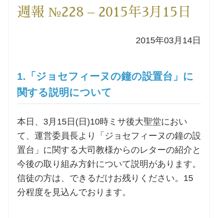
週報 №228 – 2015年3月15日
洗礼を希望される方
2015年03月14日
講座のご案内
小池神父の講座
1.「ジョセフィーヌの鐘の設置台」に
関する説明について
森田神父の講座
本日、3月15日(日)10時ミサ後大聖堂におい
シスター中島の講座
て、運営委員長より「ジョセフィーヌの鐘の設
置台」に関する大司教様からのレターの紹介と
教区カテキスタの講座
今後の取り組み方針について説明があります。
信徒の方は、できるだけお残りください。15
三田助祭の講座
分程度を見込んでおります。
オルガンメディテーション