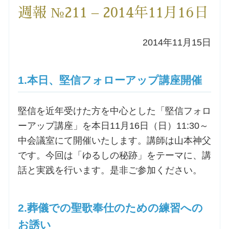
週報 №211 – 2014年11月16日
洗礼を希望される方
2014年11月15日
講座のご案内
小池神父の講座
1.本日、堅信フォローアップ講座開催
森田神父の講座
堅信を近年受けた方を中心とした「堅信フォロ
ーアップ講座」を本日11月16日（日）11:30～
シスター中島の講座
中会議室にて開催いたします。講師は山本神父
です。今回は「ゆるしの秘跡」をテーマに、講
教区カテキスタの講座
話と実践を行います。是非ご参加ください。
三田助祭の講座
2.葬儀での聖歌奉仕のための練習への
オルガンメディテーション
お誘い