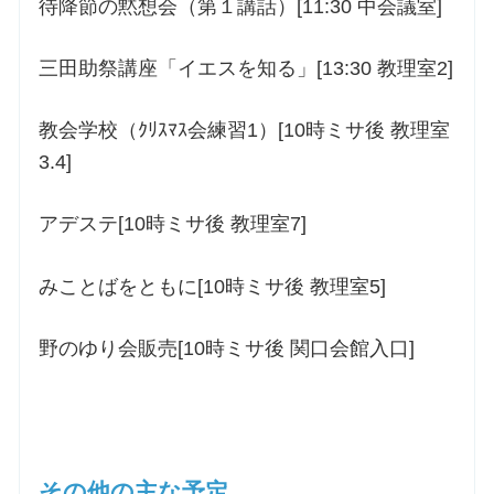
待降節の黙想会（第１講話）[11:30 中会議室]
三田助祭講座「イエスを知る」[13:30 教理室2]
教会学校（ｸﾘｽﾏｽ会練習1）[10時ミサ後 教理室
3.4]
アデステ[10時ミサ後 教理室7]
みことばをともに[10時ミサ後 教理室5]
野のゆり会販売[10時ミサ後 関口会館入口]
その他の主な予定