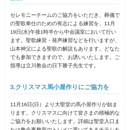
お問合せ
セレモニーチームのご協力をいただき、葬儀で
の聖歌奉仕のための有志による練習を、11月
19日(水)午後1時半から中会議室において行い
交通・アクセス
ます。聖歌練習・発声練習などを行いますが、
ご利用にあたって
山本神父による聖歌の解説もあります。どなた
でも参加できますので、お誘いいたします。ご
指導は立川教会の日下勝子先生です。
交通・アクセス
3.クリスマス馬小屋作りにご協力を
11月16日(日）より大聖堂の馬小屋作りが始ま
ります。クリスマスに向けて皆さまの積極的な
ご協力をお願いいたします。詳細は聖堂入口ま
たは教会事務室のトレイに置いてあるチラシを