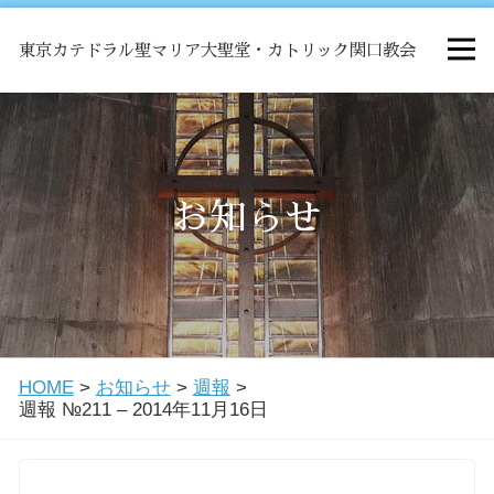
東京カテドラル聖マリア大聖堂・カトリック関口教会
HOME
ミサ
お知らせ
お知らせ
関口教会について
HOME
>
お知らせ
>
週報
>
教会学校・中高生会
週報 №211 – 2014年11月16日
はじめての方へ