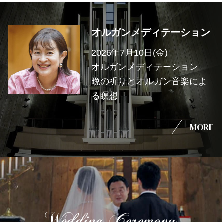
オルガンメディテーション
2026年7月10日(金)
オルガンメディテーション
晩の祈りとオルガン音楽によ
る瞑想
MORE