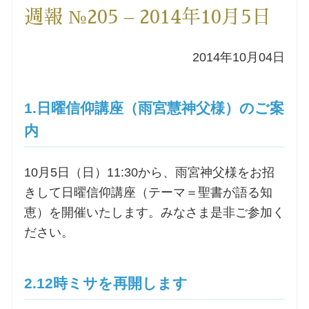
週報 №205 – 2014年10月5日
洗礼を希望される方
2014年10月04日
講座のご案内
小池神父の講座
1.日曜信仰講座（雨宮慧神父様）のご案
内
森田神父の講座
10月5日（日）11:30から、雨宮神父様をお招
シスター中島の講座
きして日曜信仰講座（テーマ＝聖書が語る知
恵）を開催いたします。みなさま是非ご参加く
教区カテキスタの講座
ださい。
三田助祭の講座
2.12時ミサを再開します
オルガンメディテーション