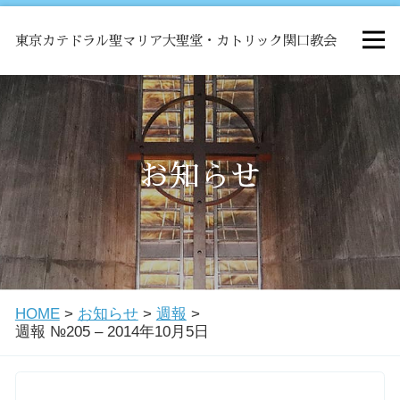
東京カテドラル聖マリア大聖堂・カトリック関口教会
HOME
ミサ
お知らせ
お知らせ
関口教会について
HOME
>
お知らせ
>
週報
>
教会学校・中高生会
週報 №205 – 2014年10月5日
はじめての方へ