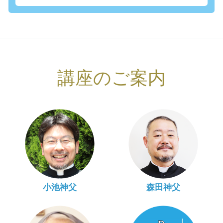
講座のご案内
小池神父
森田神父