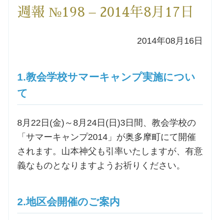
週報 №198 – 2014年8月17日
洗礼を希望される方
2014年08月16日
講座のご案内
小池神父の講座
1.教会学校サマーキャンプ実施につい
て
森田神父の講座
8月22日(金)～8月24日(日)3日間、教会学校の
シスター中島の講座
「サマーキャンプ2014」が奥多摩町にて開催
されます。山本神父も引率いたしますが、有意
教区カテキスタの講座
義なものとなりますようお祈りください。
三田助祭の講座
2.地区会開催のご案内
オルガンメディテーション