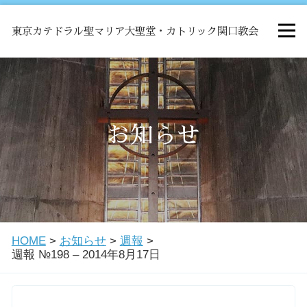
東京カテドラル聖マリア大聖堂・カトリック関口教会
HOME
ミサ
お知らせ
お知らせ
関口教会について
HOME
>
お知らせ
>
週報
>
教会学校・中高生会
週報 №198 – 2014年8月17日
はじめての方へ