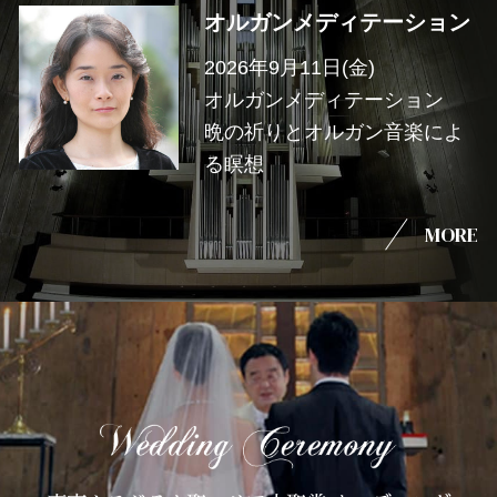
オルガンメディテーション
2026年9月11日(金)
オルガンメディテーション
晩の祈りとオルガン音楽によ
る瞑想
MORE