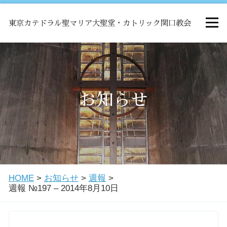
東京カテドラル聖マリア大聖堂・カトリック関口教会
HOME
ミサ
お知らせ
お知らせ
関口教会について
HOME
>
お知らせ
>
週報
>
教会学校・中高生会
週報 №197 – 2014年8月10日
はじめての方へ