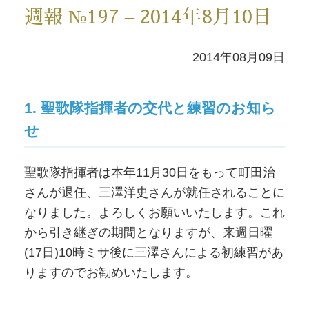
週報 №197 – 2014年8月10日
洗礼を希望される方
2014年08月09日
講座のご案内
小池神父の講座
1. 聖歌隊指揮者の交代と練習のお知ら
せ
森田神父の講座
聖歌隊指揮者は本年11月30日をもって町田治
シスター中島の講座
さんが退任、三澤洋史さんが就任されることに
なりました。よろしくお願いいたします。これ
教区カテキスタの講座
から引き継ぎの期間となりますが、来週日曜
(17日)10時ミサ後に三澤さんによる初練習があ
三田助祭の講座
りますのでお勧めいたします。
オルガンメディテーション