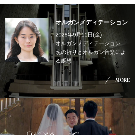
オルガンメディテーション
2026年9月11日(金)
オルガンメディテーション
晩の祈りとオルガン音楽によ
る瞑想
MORE