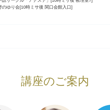
手話サークル「アデステ」[10時ミサ後 教理室7]
野のゆり会[10時ミサ後 関口会館入口]
講座のご案内