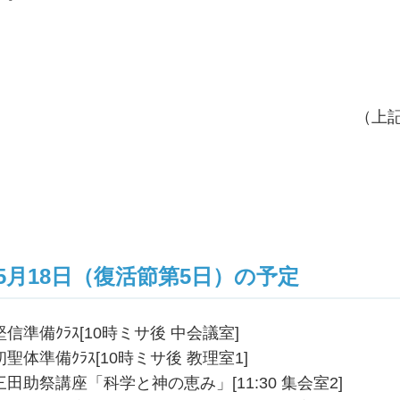
（上記
5月18日（復活節第5日）の予定
堅信準備ｸﾗｽ[10時ミサ後 中会議室]
初聖体準備ｸﾗｽ[10時ミサ後 教理室1]
三田助祭講座「科学と神の恵み」[11:30 集会室2]