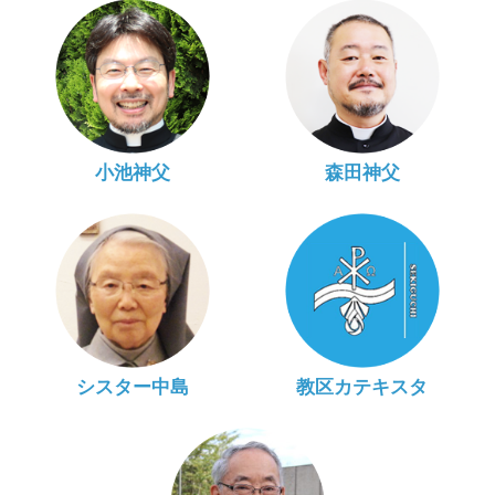
小池神父
森田神父
シスター中島
教区カテキスタ