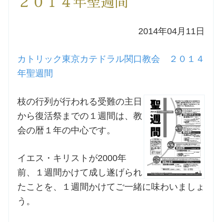
２０１４年聖週間
洗礼を希望される方
2014年04月11日
講座のご案内
カトリック東京カテドラル関口教会 ２０１４
年聖週間
小池神父の講座
枝の行列が行われる受難の主日
森田神父の講座
から復活祭までの１週間は、教
会の暦１年の中心です。
シスター中島の講座
イエス・キリストが2000年
教区カテキスタの講座
前、１週間かけて成し遂げられ
たことを、１週間かけてご一緒に味わいましょ
三田助祭の講座
う。
オルガンメディテーション