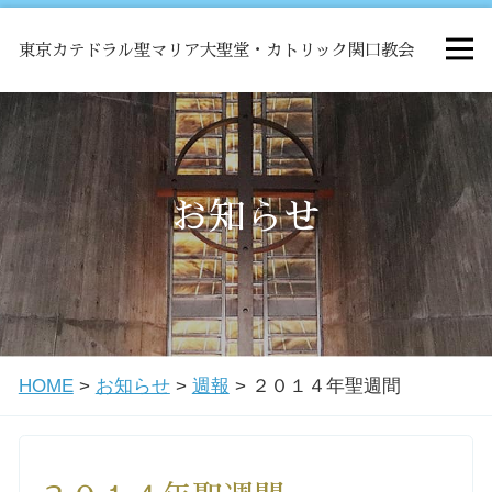
東京カテドラル聖マリア大聖堂・カトリック関口教会
HOME
ミサ
お知らせ
お知らせ
関口教会について
HOME
>
お知らせ
>
週報
>
２０１４年聖週間
教会学校・中高生会
はじめての方へ