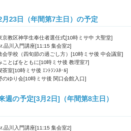
2月23日（年間第7主日）の予定
東京教区神学生奉仕者選任式[10時ミサ中 大聖堂]
Sr.品川入門講座[11:15 集会室2]
教会学校（四旬節の過ごし方）[10時ミサ後 中会議室]
みことばをともに[10時ミサ後 教理室7]
喫茶室[10時ミサ後 ｴﾝﾄﾗﾝｽﾎｰﾙ]
野のゆり会[10時ミサ後 関口会館入口]
来週の予定[3月2日]（年間第8主日）
Sr.品川入門講座[11:15 集会室2]