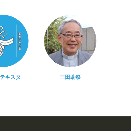
テキスタ
三田助祭