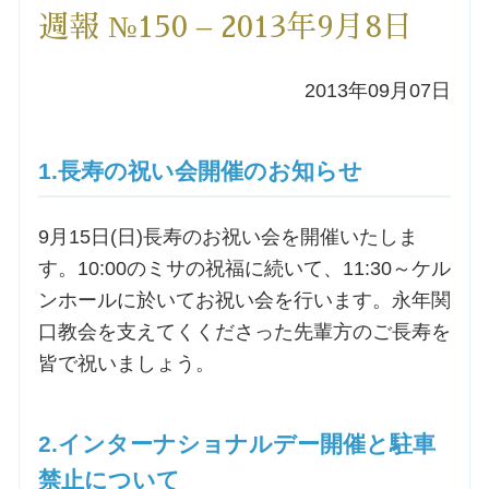
週報 №150 – 2013年9月8日
洗礼を希望される方
2013年09月07日
講座のご案内
小池神父の講座
1.長寿の祝い会開催のお知らせ
森田神父の講座
9月15日(日)長寿のお祝い会を開催いたしま
す。10:00のミサの祝福に続いて、11:30～ケル
シスター中島の講座
ンホールに於いてお祝い会を行います。永年関
口教会を支えてくくださった先輩方のご長寿を
教区カテキスタの講座
皆で祝いましょう。
三田助祭の講座
2.インターナショナルデー開催と駐車
オルガンメディテーション
禁止について