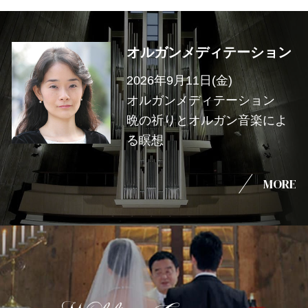
オルガンメディテーション
2026年9月11日(金)
オルガンメディテーション
晩の祈りとオルガン音楽によ
る瞑想
MORE