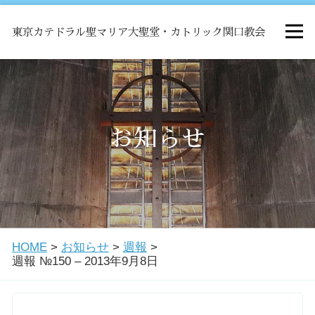
東京カテドラル聖マリア大聖堂・カトリック関口教会
HOME
ミサ
お知らせ
お知らせ
関口教会について
HOME
>
お知らせ
>
週報
>
教会学校・中高生会
週報 №150 – 2013年9月8日
はじめての方へ