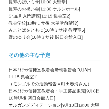
長寿の祝いミサ[10:00 大聖堂]
長寿のお祝い会[11:30 ケルンホール]
Sr.品川入門講座[11:15 集会室2]
教会学校[10時ミサ後 大聖堂前階段]
みことばをともに[10時ミサ後 教理室5]
野のゆり会[10時ミサ後 関口会館入口]
その他の主な予定
日本ｶﾄﾘｯｸ信徒宣教者会帰朝報告会[9月8日
11:15 集会室1]
（モンゴルでの活動報告＝町田春海さん）
日本ｶﾄﾘｯｸ信徒宣教者会・手工芸品販売[9月8日
10時ﾐｻ後 関口会館入口]
オルガンメディテーション[9月13日19:00 大聖