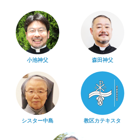
小池神父
森田神父
シスター中島
教区カテキスタ