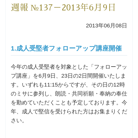
週報 №137－2013年6月9日
洗礼を希望される方
2013年06月08日
講座のご案内
小池神父の講座
1.成人受堅者フォローアップ講座開催
森田神父の講座
今年の成人受堅者を対象とした「フォローアッ
プ講座」を6月9日、23日の2日間開催いたしま
シスター中島の講座
す。いずれも11:15からですが、その日の12時
のミサに参列し、朗読・共同祈願・奉納の奉仕
教区カテキスタの講座
を勤めていただくことも予定しております。今
年、成人で堅信を受けられた方はお集まりくだ
三田助祭の講座
さい。
オルガンメディテーション