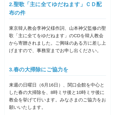
2.聖歌「主に全てゆだねます」ＣＤ配
布の件
お問合せ
東京韓人教会李神父様作詞、山本神父監修の聖
交通・アクセス
歌「主に全てをゆだねます」のCDを韓人教会
ご利用にあたって
から寄贈されました。ご興味のある方に差し上
げますので、事務室までお申し出ください。
交通・アクセス
3.春の大掃除にご協力を
来週の日曜日（6月16日）、関口会館を中心と
した春の大掃除を、8時ミサ後と10時ミサ後に
教会を挙げて行います。みなさまのご協力をお
願いいたします。