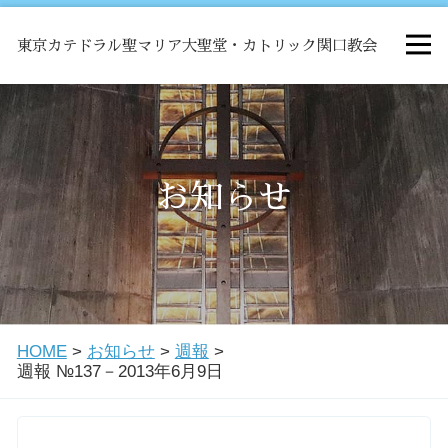
東京カテドラル聖マリア大聖堂・カトリック関口教会
HOME
ミサ
お知らせ
お知らせ
関口教会について
HOME
>
お知らせ
>
週報
>
教会学校・中高生会
週報 №137－2013年6月9日
はじめての方へ