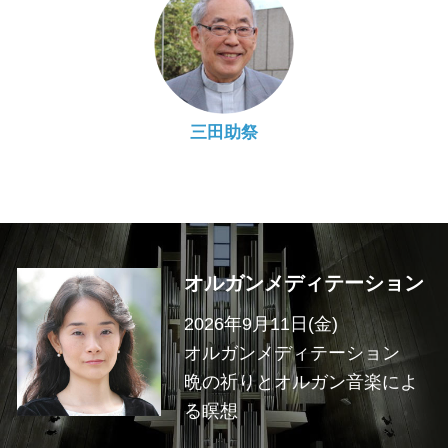
三田助祭
オルガンメディテーション
2026年9月11日(金)
オルガンメディテーション
晩の祈りとオルガン音楽によ
る瞑想