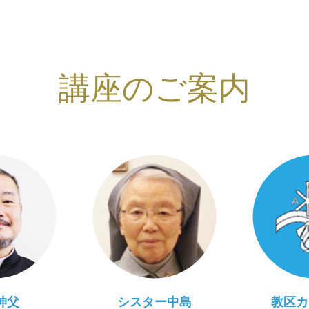
講座のご案内
神父
シスター中島
教区カ