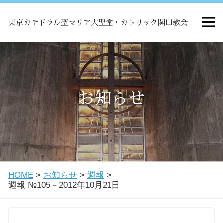
東京カテドラル聖マリア大聖堂・カトリック関口教会
HOME
ミサ
お知らせ
お知らせ
関口教会について
HOME
>
お知らせ
>
週報
>
教会学校・中高生会
週報 №105－2012年10月21日
はじめての方へ