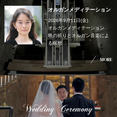
オルガンメディテーション
2026年9月11日(金)
オルガンメディテーション
晩の祈りとオルガン音楽によ
る瞑想
MORE