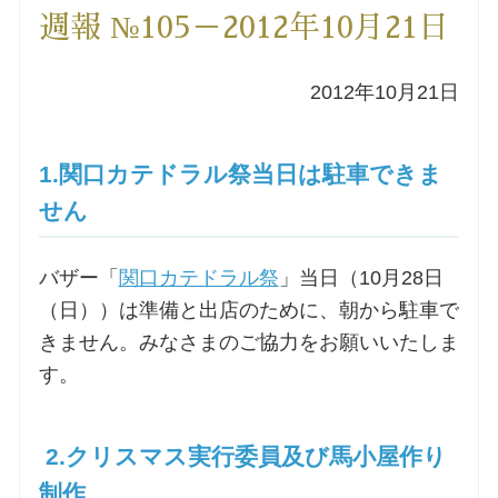
週報 №105－2012年10月21日
洗礼を希望される方
2012年10月21日
講座のご案内
小池神父の講座
1.関口カテドラル祭当日は駐車できま
せん
森田神父の講座
バザー「
関口カテドラル祭
」当日（10月28日
シスター中島の講座
（日））は準備と出店のために、朝から駐車で
きません。みなさまのご協力をお願いいたしま
教区カテキスタの講座
す。
三田助祭の講座
2.クリスマス実行委員及び馬小屋作り
オルガンメディテーション
制作