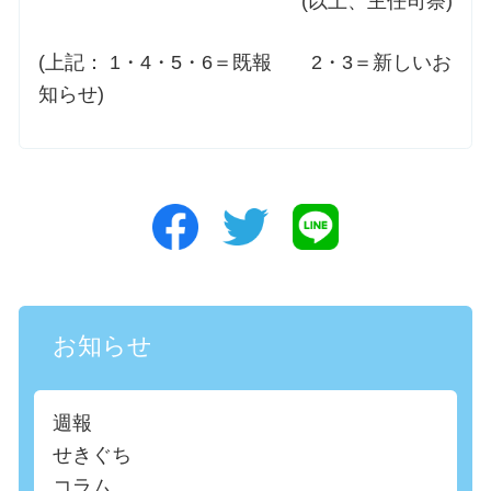
(以上、主任司祭)
(上記： 1・4・5・6＝既報 2・3＝新しいお
知らせ)
お知らせ
週報
せきぐち
コラム