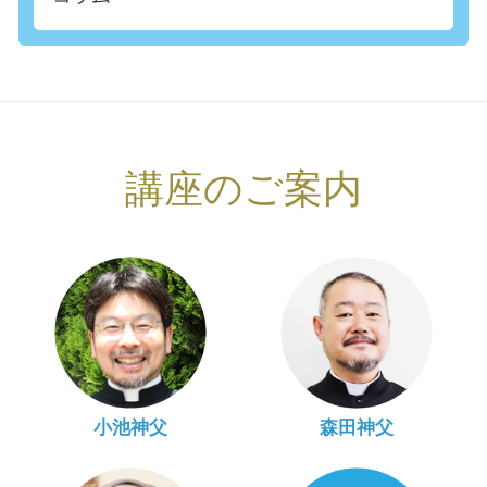
講座のご案内
小池神父
森田神父