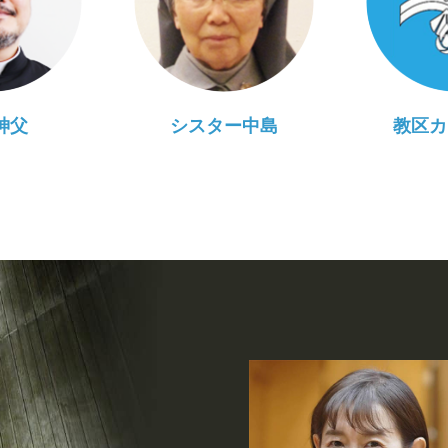
神父
シスター中島
教区カ