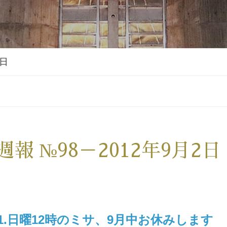
2日
週報 №98－2012年9月2日
1.日曜12時のミサ、9月中お休みします