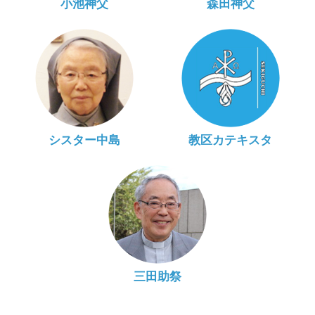
小池神父
森田神父
シスター中島
教区カテキスタ
三田助祭