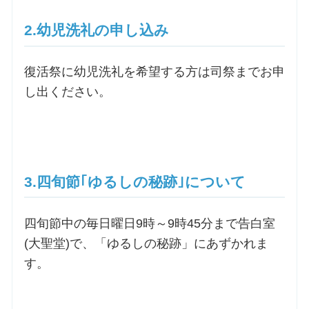
2.幼児洗礼の申し込み
お問合せ
復活祭に幼児洗礼を希望する方は司祭までお申
交通・アクセス
し出ください。
ご利用にあたって
交通・アクセス
3.四旬節｢ゆるしの秘跡｣について
四旬節中の毎日曜日9時～9時45分まで告白室
(大聖堂)で、「ゆるしの秘跡」にあずかれま
す。