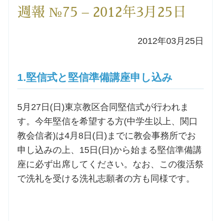
週報 №75 – 2012年3月25日
洗礼を希望される方
2012年03月25日
講座のご案内
小池神父の講座
1.堅信式と堅信準備講座申し込み
森田神父の講座
5月27日(日)東京教区合同堅信式が行われま
す。今年堅信を希望する方(中学生以上、関口
シスター中島の講座
教会信者)は4月8日(日)までに教会事務所でお
申し込みの上、15日(日)から始まる堅信準備講
教区カテキスタの講座
座に必ず出席してください。なお、この復活祭
で洗礼を受ける洗礼志願者の方も同様です。
三田助祭の講座
オルガンメディテーション