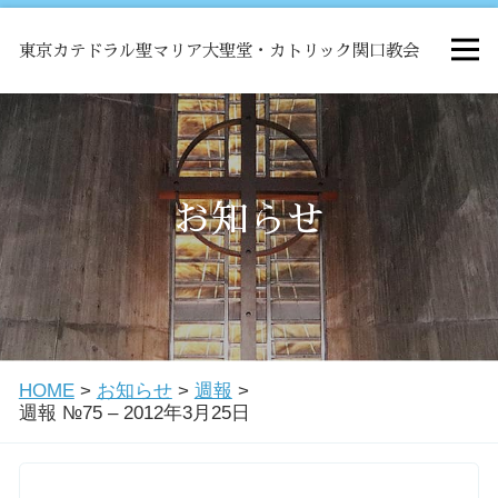
東京カテドラル聖マリア大聖堂・カトリック関口教会
HOME
ミサ
お知らせ
お知らせ
関口教会について
HOME
>
お知らせ
>
週報
>
教会学校・中高生会
週報 №75 – 2012年3月25日
はじめての方へ