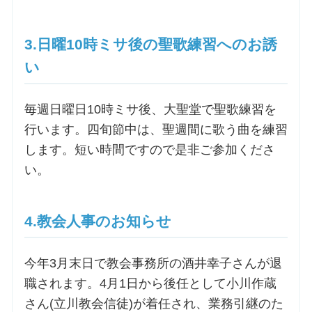
お問合せ
3.日曜10時ミサ後の聖歌練習へのお誘
い
交通・アクセス
毎週日曜日10時ミサ後、大聖堂で聖歌練習を
ご利用にあたって
行います。四旬節中は、聖週間に歌う曲を練習
します。短い時間ですので是非ご参加くださ
交通・アクセス
い。
4.教会人事のお知らせ
今年3月末日で教会事務所の酒井幸子さんが退
職されます。4月1日から後任として小川作蔵
さん(立川教会信徒)が着任され、業務引継のた