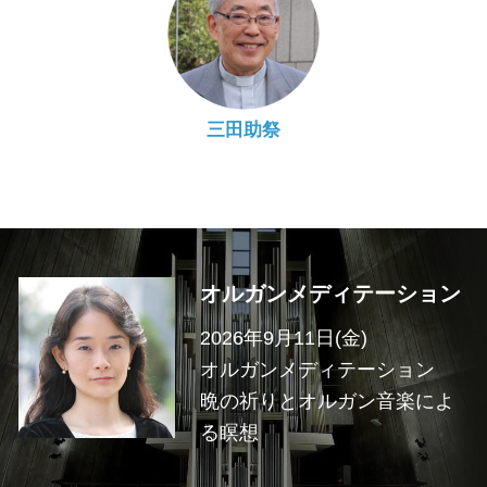
三田助祭
オルガンメディテーション
2026年9月11日(金)
オルガンメディテーション
晩の祈りとオルガン音楽によ
る瞑想