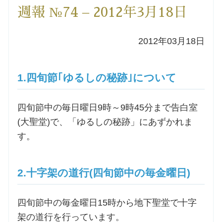
週報 №74 – 2012年3月18日
洗礼を希望される方
2012年03月18日
講座のご案内
小池神父の講座
1.四旬節｢ゆるしの秘跡｣について
森田神父の講座
四旬節中の毎日曜日9時～9時45分まで告白室
(大聖堂)で、「ゆるしの秘跡」にあずかれま
シスター中島の講座
す。
教区カテキスタの講座
2.十字架の道行(四旬節中の毎金曜日)
三田助祭の講座
四旬節中の毎金曜日15時から地下聖堂で十字
オルガンメディテーション
架の道行を行っています。