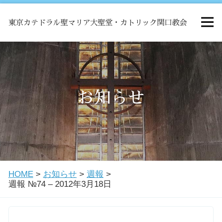
東京カテドラル聖マリア大聖堂・カトリック関口教会
HOME
ミサ
お知らせ
お知らせ
関口教会について
HOME
>
お知らせ
>
週報
>
教会学校・中高生会
週報 №74 – 2012年3月18日
はじめての方へ