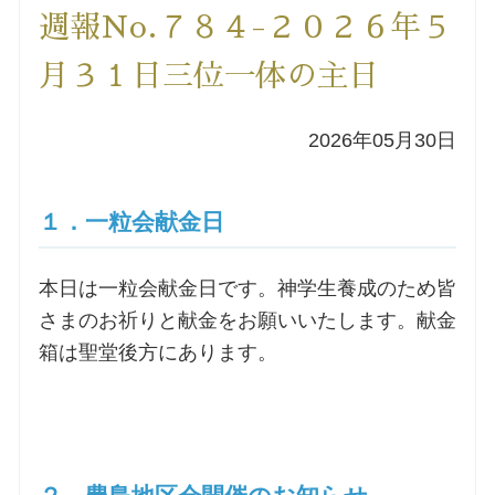
週報No.７８４-２０２６年５
洗礼を希望される方
月３１日三位一体の主日
講座のご案内
2026年05月30日
小池神父の講座
１．一粒会献金日
森田神父の講座
本日は一粒会献金日です。神学生養成のため皆
シスター中島の講座
さまのお祈りと献金をお願いいたします。献金
箱は聖堂後方にあります。
教区カテキスタの講座
三田助祭の講座
オルガンメディテーション