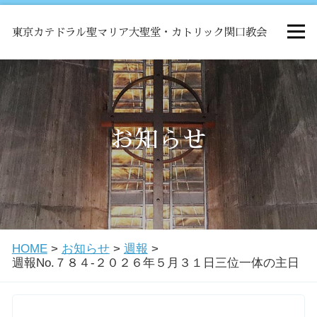
東京カテドラル聖マリア大聖堂・カトリック関口教会
HOME
ミサ
お知らせ
お知らせ
関口教会について
HOME
>
お知らせ
>
週報
>
教会学校・中高生会
週報No.７８４-２０２６年５月３１日三位一体の主日
はじめての方へ