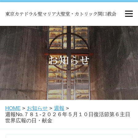
東京カテドラル聖マリア大聖堂・カトリック関口教会
HOME
ミサ
お知らせ
お知らせ
関口教会について
HOME
>
お知らせ
>
週報
>
教会学校・中高生会
週報No.７８１-２０２６年５月１０日復活節第６主日
世界広報の日・献金
はじめての方へ