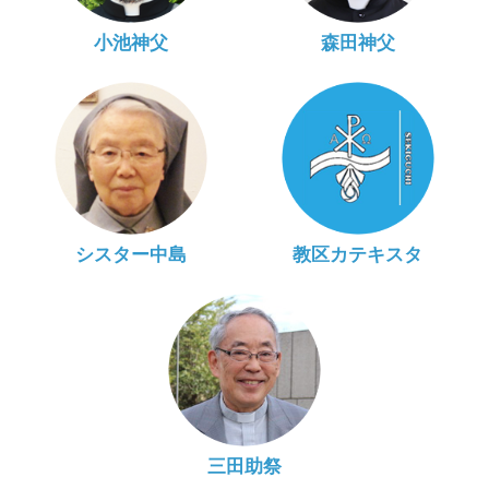
小池神父
森田神父
シスター中島
教区カテキスタ
三田助祭