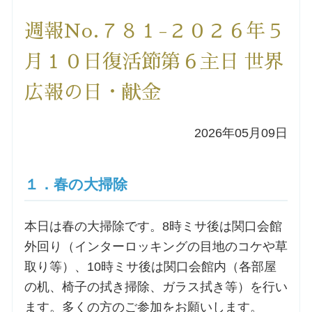
洗礼を希望される方
週報No.７８１-２０２６年５
月１０日復活節第６主日 世界
講座のご案内
広報の日・献金
小池神父の講座
2026年05月09日
森田神父の講座
１．春の大掃除
シスター中島の講座
教区カテキスタの講座
本日は春の大掃除です。8時ミサ後は関口会館
外回り（インターロッキングの目地のコケや草
三田助祭の講座
取り等）、10時ミサ後は関口会館内（各部屋
の机、椅子の拭き掃除、ガラス拭き等）を行い
オルガンメディテーション
ます。多くの方のご参加をお願いします。