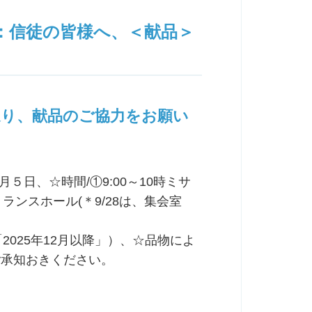
：信徒の皆様へ、＜献品＞
通り、献品のご協力をお願い
５日、☆時間/①9:00～10時ミサ
トランスホール(＊9/28は、集会室
2025年12月以降」）、☆品物によ
ご承知おきください。