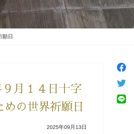
祈願日
年９月１４日十字
ための世界祈願日
2025年09月13日