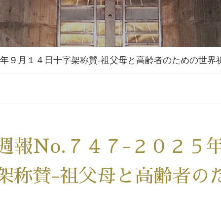
２５年９月１４日十字架称賛-祖父母と高齢者のための世界
週報No.７４７-２０２５
架称賛-祖父母と高齢者の