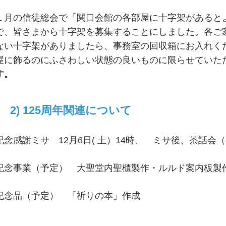
１月の信徒総会で「関口会館の各部屋に十字架があると
で、皆さまから十字架を募集することにしました。各ご
ない十字架がありましたら、事務室の回収箱にお入れく
屋に飾るのにふさわしい状態の良いものに限らせていた
す。
2) 125周年関連について
記念感謝ミサ 12月6日( 土）14時、 ミサ後、茶話会
記念事業（予定） 大聖堂内聖櫃製作・ルルド案内板製
記念品（予定） 「祈りの本」作成