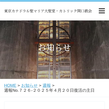
東京カテドラル聖マリア大聖堂・カトリック関口教会
HOME
ミサ
お知らせ
お知らせ
関口教会について
HOME
>
お知らせ
>
週報
>
教会学校・中高生会
週報No.７２６-２０２５年４月２０日復活の主日
はじめての方へ