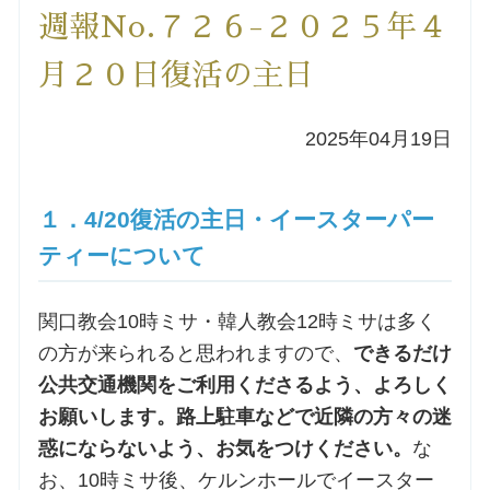
週報No.７２６-２０２５年４
洗礼を希望される方
月２０日復活の主日
講座のご案内
2025年04月19日
小池神父の講座
１．4/20復活の主日・イースターパー
森田神父の講座
ティーについて
シスター中島の講座
関口教会10時ミサ・韓人教会12時ミサは多く
教区カテキスタの講座
の方が来られると思われますので、
できるだけ
公共交通機関をご利用くださるよう、よろしく
三田助祭の講座
お願いします。路上駐車などで近隣の方々の迷
惑にならないよう、お気をつけください。
な
オルガンメディテーション
お、10時ミサ後、ケルンホールでイースター