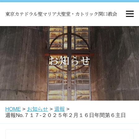
東京カテドラル聖マリア大聖堂・カトリック関口教会
HOME
ミサ
お知らせ
お知らせ
関口教会について
HOME
>
お知らせ
>
週報
>
教会学校・中高生会
週報No.７１７-２０２５年２月１６日年間第６主日
はじめての方へ