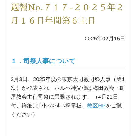
週報No.７１７-２０２５年２
洗礼を希望される方
月１６日年間第６主日
講座のご案内
2025年02月15日
小池神父の講座
１．司祭人事について
森田神父の講座
2月3日、2025年度の東京大司教司祭人事（第1
シスター中島の講座
次）が発表され、ホルヘ神父様は梅田教会・町
屋教会主任司祭に異動されます。（4月21日
教区カテキスタの講座
付、詳細はｴﾝﾄﾗﾝｽ･ﾎｰﾙ掲示板、
教区HP
をご覧
ください）
三田助祭の講座
オルガンメディテーション