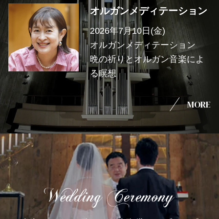
オルガンメディテーション
2026年7月10日(金)
オルガンメディテーション
晩の祈りとオルガン音楽によ
る瞑想
MORE