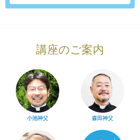
講座のご案内
小池神父
森田神父