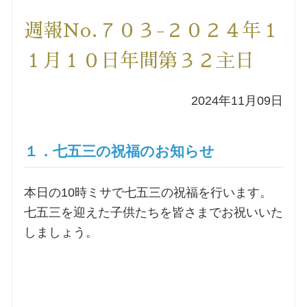
洗礼を希望される方
週報No.７０３-２０２４年１
１月１０日年間第３２主日
講座のご案内
2024年11月09日
小池神父の講座
森田神父の講座
１．七五三の祝福のお知らせ
シスター中島の講座
本日の10時ミサで七五三の祝福を行います。
七五三を迎えた子供たちを皆さまでお祝いいた
教区カテキスタの講座
しましょう。
三田助祭の講座
オルガンメディテーション