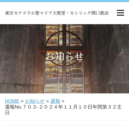
東京カテドラル聖マリア大聖堂・カトリック関口教会
HOME
ミサ
お知らせ
お知らせ
関口教会について
HOME
>
お知らせ
>
週報
>
教会学校・中高生会
週報No.７０３-２０２４年１１月１０日年間第３２主
日
はじめての方へ