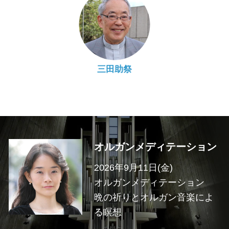
三田助祭
オルガンメディテーション
2026年9月11日(金)
オルガンメディテーション
晩の祈りとオルガン音楽によ
る瞑想