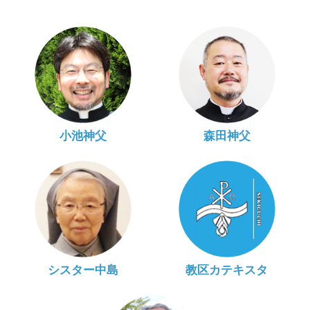
小池神父
森田神父
シスター中島
教区カテキスタ