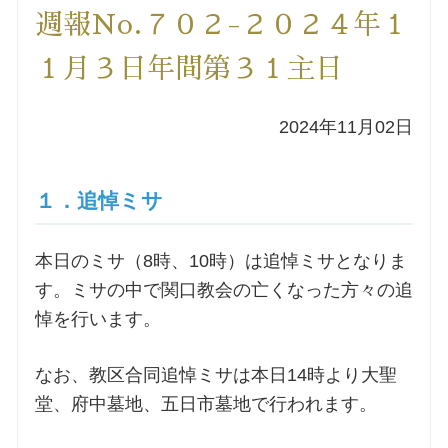
週報No.７０２-２０２４年１
洗礼を希望される方
１月３日年間第３１主日
講座のご案内
2024年11月02日
小池神父の講座
１．追悼ミサ
森田神父の講座
本日のミサ（8時、10時）は追悼ミサとなりま
シスター中島の講座
す。ミサの中で関口教会の亡くなった方々の追
悼を行います。
教区カテキスタの講座
なお、教区合同追悼ミサは本日14時より大聖
三田助祭の講座
堂、府中墓地、五日市墓地で行われます。
オルガンメディテーション