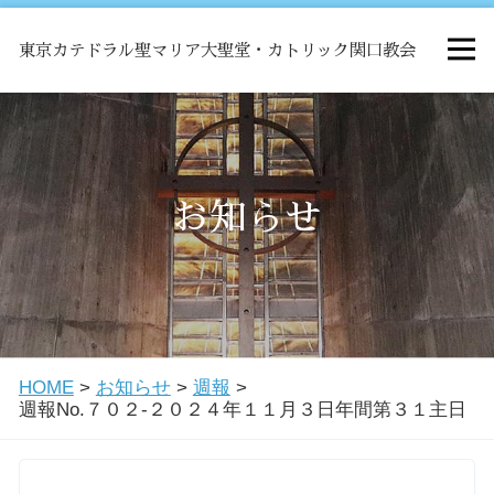
東京カテドラル聖マリア大聖堂・カトリック関口教会
HOME
ミサ
お知らせ
お知らせ
関口教会について
HOME
>
お知らせ
>
週報
>
教会学校・中高生会
週報No.７０２-２０２４年１１月３日年間第３１主日
はじめての方へ