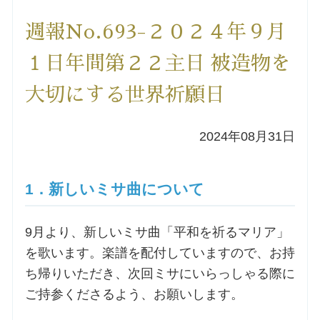
洗礼を希望される方
週報No.693-２０２４年９月
１日年間第２２主日 被造物を
講座のご案内
大切にする世界祈願日
小池神父の講座
2024年08月31日
森田神父の講座
1．新しいミサ曲について
シスター中島の講座
教区カテキスタの講座
9月より、新しいミサ曲「平和を祈るマリア」
を歌います。楽譜を配付していますので、お持
三田助祭の講座
ち帰りいただき、次回ミサにいらっしゃる際に
ご持参くださるよう、お願いします。
オルガンメディテーション