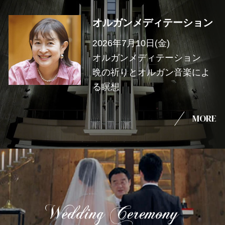
オルガンメディテーション
2026年7月10日(金)
オルガンメディテーション
晩の祈りとオルガン音楽によ
る瞑想
MORE