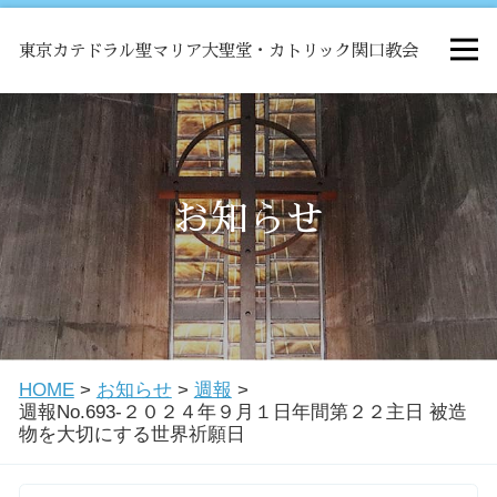
東京カテドラル聖マリア大聖堂・カトリック関口教会
HOME
ミサ
お知らせ
お知らせ
関口教会について
HOME
>
お知らせ
>
週報
>
教会学校・中高生会
週報No.693-２０２４年９月１日年間第２２主日 被造
物を大切にする世界祈願日
はじめての方へ