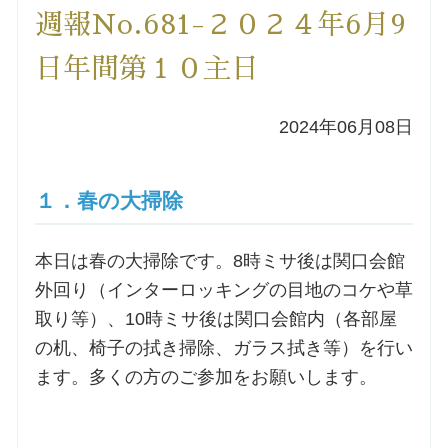
週報No.681-２０２４年6月9
洗礼を希望される方
日年間第１０主日
講座のご案内
2024年06月08日
小池神父の講座
１．春の大掃除
森田神父の講座
本日は春の大掃除です。8時ミサ後は関口会館
シスター中島の講座
外回り（インターロッキングの目地のコケや草
取り等）、10時ミサ後は関口会館内（各部屋
教区カテキスタの講座
の机、椅子の拭き掃除、ガラス拭き等）を行い
ます。多くの方のご参加をお願いします。
三田助祭の講座
オルガンメディテーション