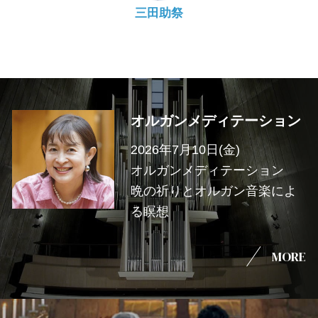
三田助祭
オルガンメディテーション
2026年7月10日(金)
オルガンメディテーション
晩の祈りとオルガン音楽によ
る瞑想
MORE