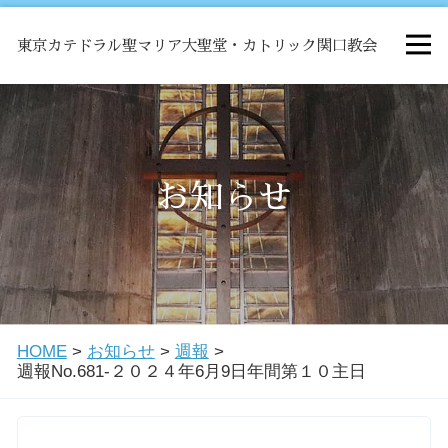
東京カテドラル聖マリア大聖堂・カトリック関口教会
HOME
ミサ
お知らせ
お知らせ
関口教会について
HOME
>
お知らせ
>
週報
>
教会学校・中高生会
週報No.681-２０２４年6月9日年間第１０主日
はじめての方へ