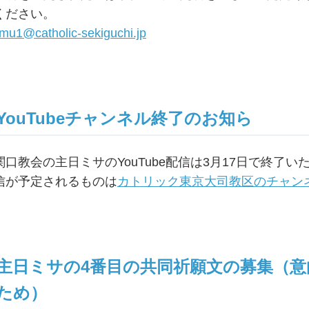
ください。
imu1@catholic-sekiguchi.jp
YouTubeチャンネル終了のお知ら
関口教会の主日ミサのYouTube配信は3月17日で終了
信が予定されるものは
カトリック東京大司教区のチャン
主日ミサの4番目の共同祈願文の募集（
ため）