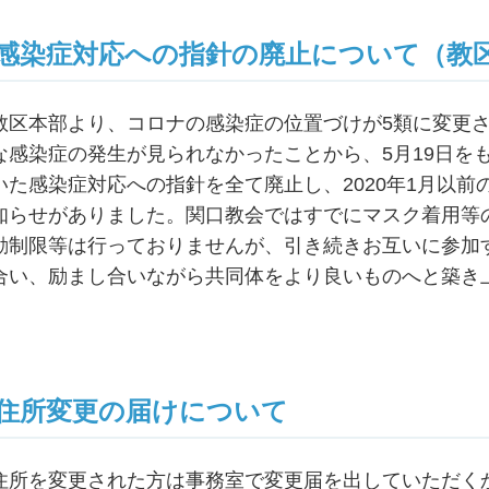
感染症対応への指針の廃止について（教
教区本部より、コロナの感染症の位置づけが5類に変更
な感染症の発生が見られなかったことから、5月19日を
いた感染症対応への指針を全て廃止し、2020年1月以
知らせがありました。関口教会ではすでにマスク着用等
動制限等は行っておりませんが、引き続きお互いに参加
合い、励まし合いながら共同体をより良いものへと築き
住所変更の届けについて
住所を変更された方は事務室で変更届を出していただく