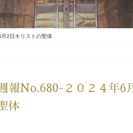
年6月2日キリストの聖体
週報No.680-２０２４年
聖体