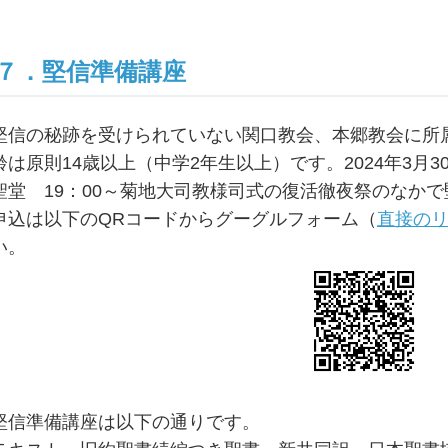
７．堅信準備講座
堅信の秘跡を受けられていない関口教会、本郷教会に所
齢は原則14歳以上（中学2年生以上）です。2024年3月
聖堂 19：00～菊地大司教様司式の復活徹夜祭のなか
申込は以下のQRコードからグーグルフォーム（
直接の
い。
堅信準備講座は以下の通りです。