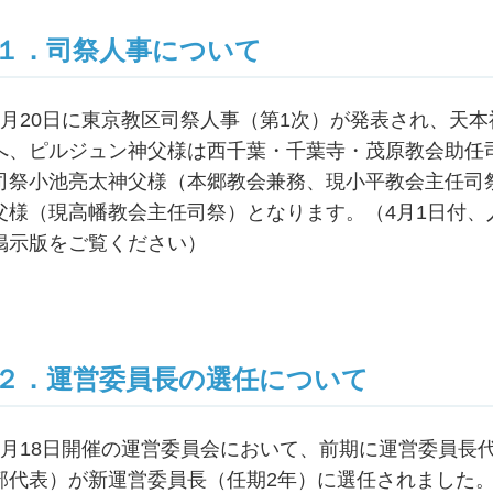
１．司祭人事について
2月20日に東京教区司祭人事（第1次）が発表され、天
へ、ピルジュン神父様は西千葉・千葉寺・茂原教会助任
司祭小池亮太神父様（本郷教会兼務、現小平教会主任司
父様（現高幡教会主任司祭）となります。（4月1日付
掲示版をご覧ください）
２．運営委員長の選任について
2月18日開催の運営委員会において、前期に運営委員長
部代表）が新運営委員長（任期2年）に選任されました