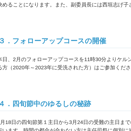
決めることになります。また、副委員長には西垣志げ子
３．フォローアップコースの開催
本日、2月のフォローアップコースを11時30分よりケ
る方（2020年～2023年に受洗された方）はご参加くだ
４．四旬節中のゆるしの秘跡
2月18日の四旬節第１主日から3月24日の受難の主日ま
行います。時間の都合が合わない方は主任司祭に個別に