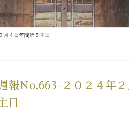
４年２月４日年間第５主日
週報No.663-２０２４年
主日