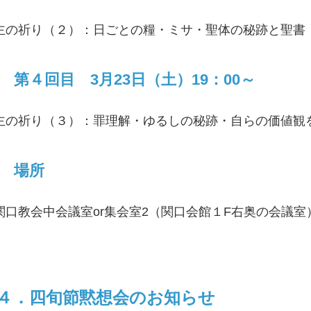
主の祈り（２）：日ごとの糧・ミサ・聖体の秘跡と聖書
第４回目 3月23日（土）19：00～
主の祈り（３）：罪理解・ゆるしの秘跡・自らの価値観
場所
関口教会中会議室or集会室2（関口会館１F右奥の会議室
４．四旬節黙想会のお知らせ