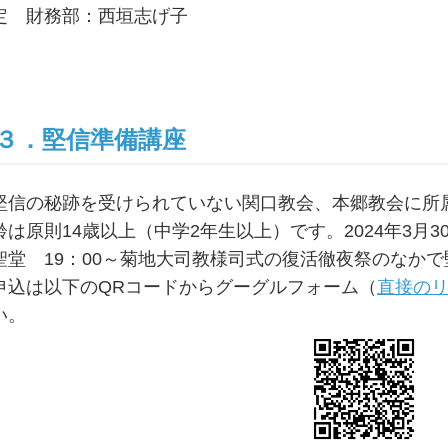
定 財務部：西垣志げ子
３．堅信準備講座
堅信の秘跡を受けられていない関口教会、本郷教会に所
齢は原則14歳以上（中学2年生以上）です。2024年3月
聖堂 19：00～菊地大司教様司式の復活徹夜祭のなか
申込は以下のQRコードからグーグルフォーム（
直接の
い。