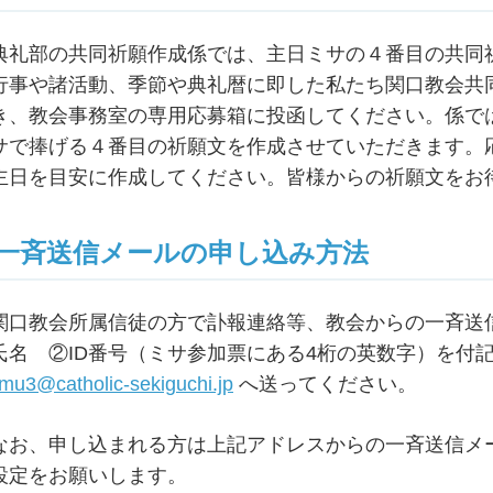
典礼部の共同祈願作成係では、主日ミサの４番目の共同
行事や諸活動、季節や典礼暦に即した私たち関口教会共
き、教会事務室の専用応募箱に投函してください。係で
サで捧げる４番目の祈願文を作成させていただきます。
主日を目安に作成してください。皆様からの祈願文をお
一斉送信メールの申し込み方法
関口教会所属信徒の方で訃報連絡等、教会からの一斉送
氏名 ②ID番号（ミサ参加票にある4桁の英数字）を付
imu3@catholic-sekiguchi.jp
へ送ってください。
なお、申し込まれる方は上記アドレスからの一斉送信メ
設定をお願いします。