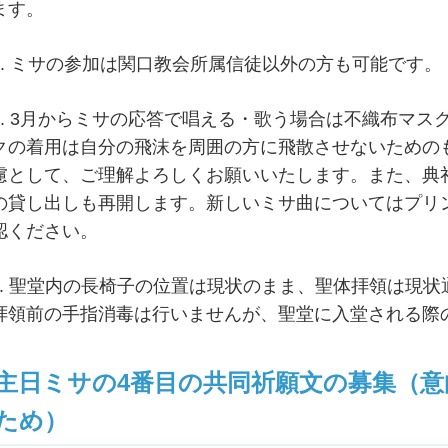
ます。
a. ミサの参加は関口教会所属信徒以外の方も可能です。
b. 3月からミサの応答で唱える・歌う場合は不織布マ
クの着用は自分の飛沫を周囲の方に飛散させないための
慮として、ご理解よろしくお願いいたします。また、典
の貸し出しも再開します。新しいミサ曲についてはプリ
認ください。
c. 聖堂内の長椅子の位置は現状のまま、聖体拝領は現
拝領前の手指消毒は行いませんが、聖堂に入堂される際
主日ミサの4番目の共同祈願文の募集（
ため）