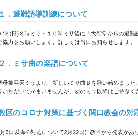
１．避難誘導訓練について
９/３(日)８時ミサ・１０時ミサ後に「大聖堂からの避
ご協力をお願いします。詳しくは当日お知らせします。
２．ミサ曲の楽譜について
聖母被昇天ミサより、新しいミサ曲Ｂを歌い始めました
りいただいてかまいませんが、次のミサ以降はご持参く
教区のコロナ対策に基づく関口教会の対
3月5日以降の対応について2月22日に教区から発表が