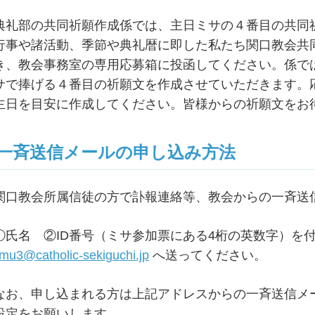
典礼部の共同祈願作成係では、主日ミサの４番目の共同
行事や諸活動、季節や典礼暦に即した私たち関口教会共
き、教会事務室の専用応募箱に投函してください。係で
サで捧げる４番目の祈願文を作成させていただきます。
主日を目安に作成してください。皆様からの祈願文をお
一斉送信メールの申し込み方法
関口教会所属信徒の方で訃報連絡等、教会からの一斉送
①氏名 ②ID番号（ミサ参加票にある4桁の英数字）を
imu3@catholic-sekiguchi.jp
へ送ってください。
なお、申し込まれる方は上記アドレスからの一斉送信メ
設定をお願いします。