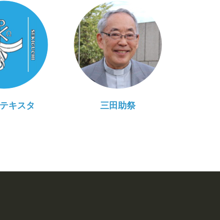
テキスタ
三田助祭