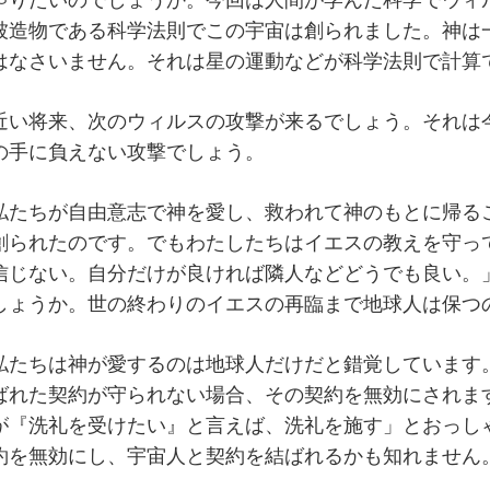
ゃりたいのでしょうか。今回は人間が学んだ科学でウィ
被造物である科学法則でこの宇宙は創られました。神は
はなさいません。それは星の運動などが科学法則で計算
近い将来、次のウィルスの攻撃が来るでしょう。それは
の手に負えない攻撃でしょう。
私たちが自由意志で神を愛し、救われて神のもとに帰る
創られたのです。でもわたしたちはイエスの教えを守っ
信じない。自分だけが良ければ隣人などどうでも良い。
しょうか。世の終わりのイエスの再臨まで地球人は保つ
私たちは神が愛するのは地球人だけだと錯覚しています
ばれた契約が守られない場合、その契約を無効にされま
が『洗礼を受けたい』と言えば、洗礼を施す」とおっし
約を無効にし、宇宙人と契約を結ばれるかも知れません