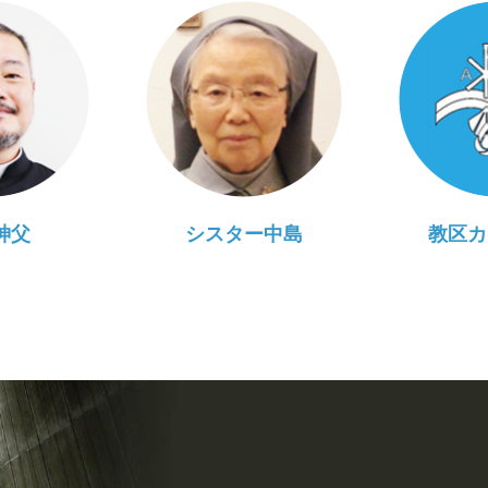
神父
シスター中島
教区カ