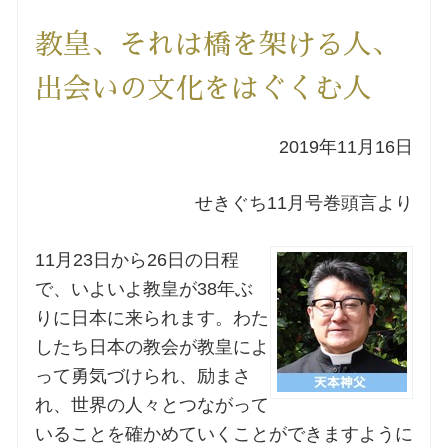
洗礼を希望される方
教皇、それは橋を架ける人、
出会いの文化をはぐくむ人
講座のご案内
2019年11月16日
小池神父の講座
せきぐち11月号巻頭言より
森田神父の講座
11月23日から26日の日程
シスター中島の講座
で、いよいよ教皇が38年ぶ
りに日本に来られます。わた
教区カテキスタの講座
したち日本の教会が教皇によ
って勇気づけられ、励まさ
三田助祭の講座
れ、世界の人々とつながって
いることを確かめていくことができますように
オルガンメディテーション