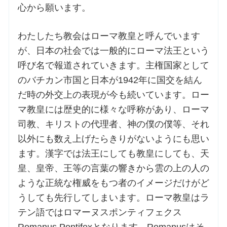
心から願います。
お問合せ
わたしたち教会はローマ教皇と呼んでいます
が、日本の社会では一般的にローマ法王という
交通・アクセス
呼び名で報道されていきます。主権国家として
のバチカン市国と日本が1942年に国交を結ん
ご利用にあたって
だ時の外交上の表現が今も続いています。ロー
マ教皇には歴史的に様々な呼称があり、ローマ
交通・アクセス
司教、キリストの代理者、神の僕の僕等、それ
以外にも数え上げたらきりがないようにも思い
ます。漢字では法王にしても教皇にしても、天
皇、皇帝、王等の言葉の響きから雲の上の人の
ような正統な権威をもつ者のイメージだけがど
うしても先行してしまいます。ローマ教皇はラ
テン語ではロマーヌスポンティフェクス