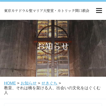
東京カテドラル聖マリア大聖堂・カトリック関口教会
HOME
ミサ
お知らせ
お知らせ
関口教会について
HOME
>
お知らせ
>
せきぐち
>
教会学校・中高生会
教皇、それは橋を架ける人、出会いの文化をはぐくむ
人
はじめての方へ