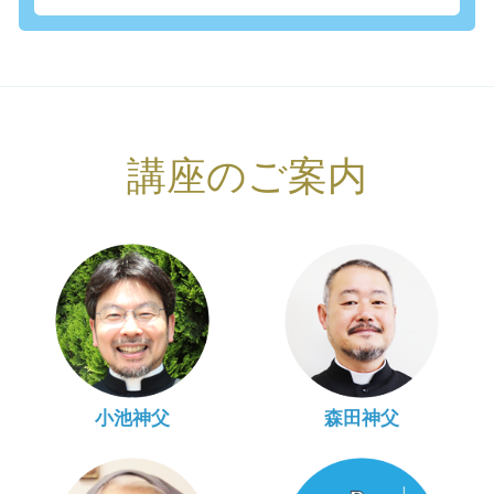
講座のご案内
小池神父
森田神父