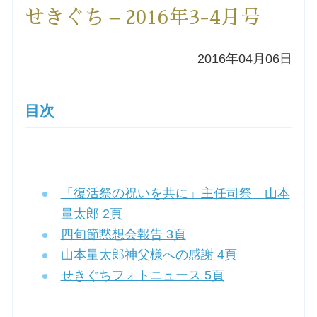
せきぐち – 2016年3-4月号
洗礼を希望される方
2016年04月06日
講座のご案内
小池神父の講座
目次
森田神父の講座
シスター中島の講座
「復活祭の祝いを共に」主任司祭 山本
量太郎 2頁
教区カテキスタの講座
四旬節黙想会報告 3頁
山本量太郎神父様への感謝 4頁
三田助祭の講座
せきぐちフォトニュース 5頁
オルガンメディテーション