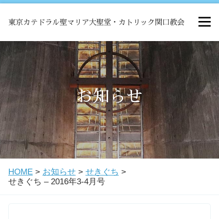
東京カテドラル聖マリア大聖堂・カトリック関口教会
HOME
ミサ
お知らせ
お知らせ
関口教会について
HOME
>
お知らせ
>
せきぐち
>
教会学校・中高生会
せきぐち – 2016年3-4月号
はじめての方へ