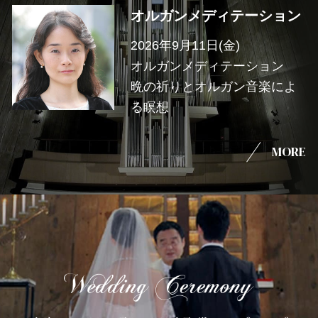
オルガンメディテーション
2026年9月11日(金)
オルガンメディテーション
晩の祈りとオルガン音楽によ
る瞑想
MORE