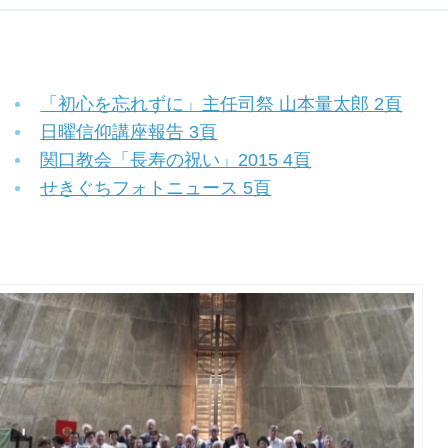
「初心を忘れずに」主任司祭 山本量太郎 2頁
日曜信仰講座報告 3頁
関口教会「長寿の祝い」2015 4頁
せきぐちフォトニュース 5頁