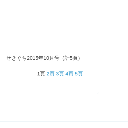
せきぐち2015年10月号（計5頁）
1頁
2頁
3頁
4頁
5頁