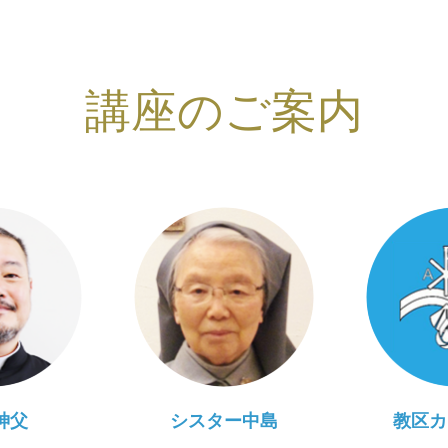
講座のご案内
神父
シスター中島
教区カ