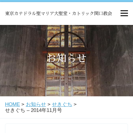
東京カテドラル聖マリア大聖堂・カトリック関口教会
HOME
ミサ
お知らせ
お知らせ
関口教会について
HOME
>
お知らせ
>
せきぐち
>
教会学校・中高生会
せきぐち – 2014年11月号
はじめての方へ