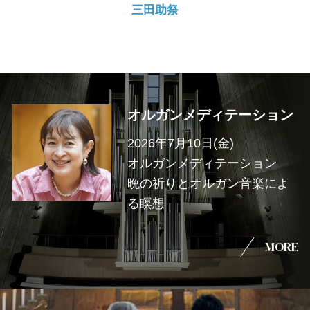
三田助祭
オルガンメディテーション
2026年7月10日(金)
オルガンメディテーション
晩の祈りとオルガン音楽によ
る瞑想
MORE