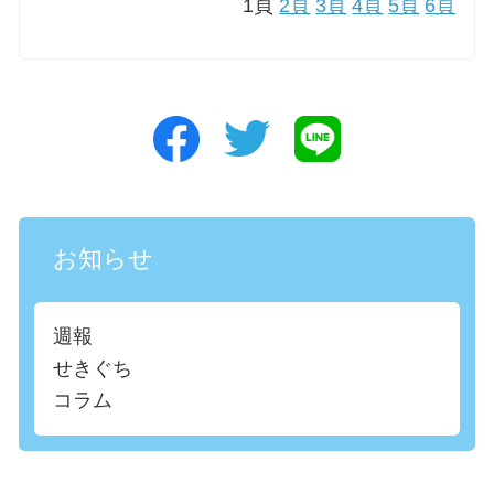
1頁
2頁
3頁
4頁
5頁
6頁
お知らせ
週報
せきぐち
コラム