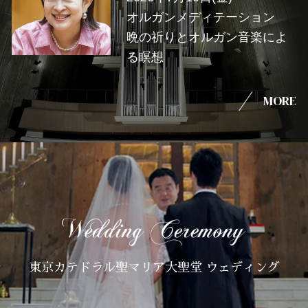
オルガンメディテーション
晩の祈りとオルガン音楽によ
る瞑想
MORE
東京カテドラル聖マリア大聖堂 ウェディング