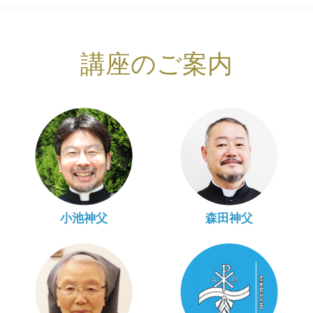
講座のご案内
小池神父
森田神父