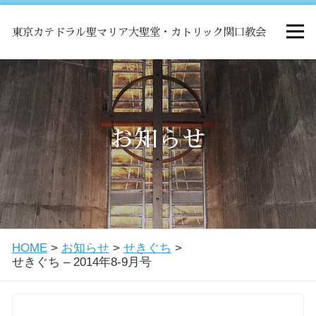
東京カテドラル聖マリア大聖堂・カトリック関口教会
HOME
ミサ
お知らせ
お知らせ
関口教会について
HOME
>
お知らせ
>
せきぐち
>
教会学校・中高生会
せきぐち – 2014年8-9月号
はじめての方へ