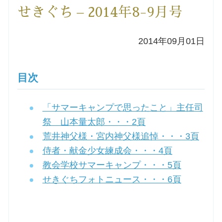
せきぐち – 2014年8-9月号
洗礼を希望される方
2014年09月01日
講座のご案内
小池神父の講座
目次
森田神父の講座
「サマーキャンプで思ったこと」主任司
祭 山本量太郎・・・2頁
シスター中島の講座
荒井神父様・宮内神父様追悼・・・3頁
侍者・献金少女練成会・・・4頁
教区カテキスタの講座
教会学校サマーキャンプ・・・5頁
せきぐちフォトニュース・・・6頁
三田助祭の講座
オルガンメディテーション