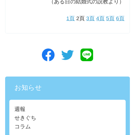
（ある日の結婚式の説教より）
1頁
2頁
3頁
4頁
5頁
6頁
お知らせ
週報
せきぐち
コラム