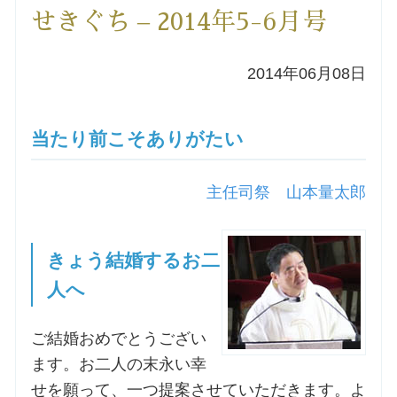
せきぐち – 2014年5-6月号
洗礼を希望される方
2014年06月08日
講座のご案内
小池神父の講座
当たり前こそありがたい
森田神父の講座
主任司祭 山本量太郎
シスター中島の講座
きょう結婚するお二
教区カテキスタの講座
人へ
三田助祭の講座
ご結婚おめでとうござい
ます。お二人の末永い幸
オルガンメディテーション
せを願って、一つ提案させていただきます。よ