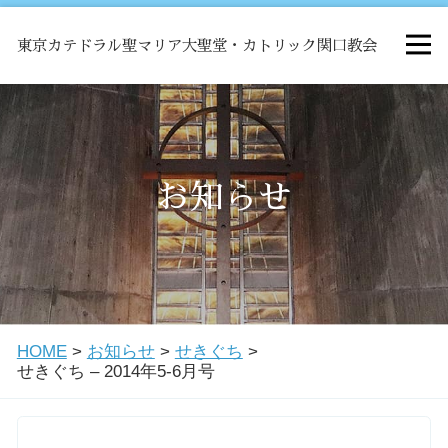
東京カテドラル聖マリア大聖堂・カトリック関口教会
HOME
ミサ
お知らせ
お知らせ
関口教会について
HOME
>
お知らせ
>
せきぐち
>
教会学校・中高生会
せきぐち – 2014年5-6月号
はじめての方へ