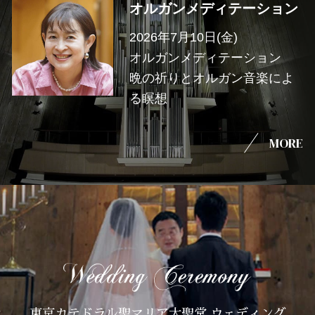
オルガンメディテーション
2026年7月10日(金)
オルガンメディテーション
晩の祈りとオルガン音楽によ
る瞑想
MORE
東京カテドラル聖マリア大聖堂 ウェディング