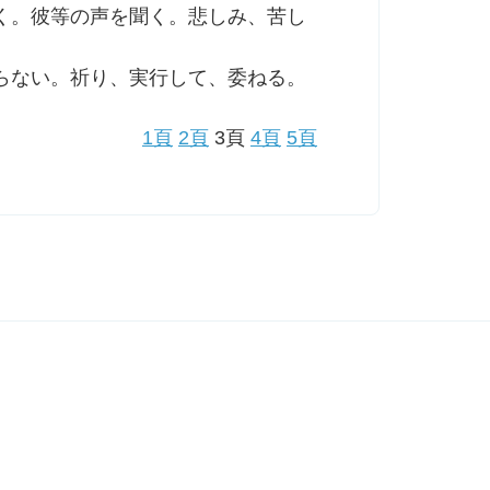
く。彼等の声を聞く。悲しみ、苦し
らない。祈り、実行して、委ねる。
1頁
2頁
3頁
4頁
5頁