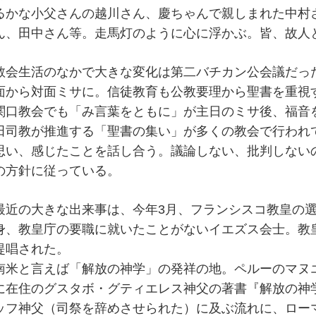
るかな小父さんの越川さん、慶ちゃんで親しまれた中村
ん、田中さん等。走馬灯のように心に浮かぶ。皆、故人
教会生活のなかで大きな変化は第二バチカン公会議だっ
面から対面ミサに。信徒教育も公教要理から聖書を重視
関口教会でも「み言葉をともに」が主日のミサ後、福音
田司教が推進する「聖書の集い」が多くの教会で行われ
思い、感じたことを話し合う。議論しない、批判しない
の方針に従っている。
最近の大きな出来事は、今年3月、フランシスコ教皇の
身、教皇庁の要職に就いたことがないイエズス会士。教
提唱された。
南米と言えば「解放の神学」の発祥の地。ペルーのマヌ
に在住のグスタボ・グティエレス神父の著書『解放の神
ッフ神父（司祭を辞めさせられた）に及ぶ流れに、ロー