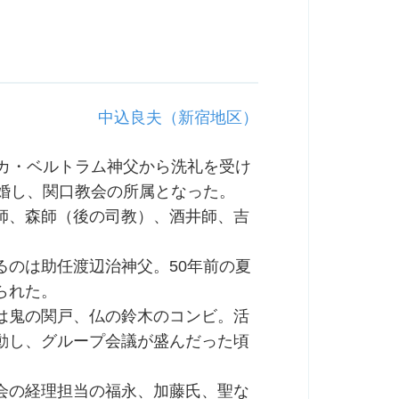
中込良夫（新宿地区）
ルカ・ベルトラム神父から洗礼を受け
婚し、関口教会の所属となった。
師、森師（後の司教）、酒井師、吉
るのは助任渡辺治神父。50年前の夏
られた。
は鬼の関戸、仏の鈴木のコンビ。活
動し、グループ会議が盛んだった頃
会の経理担当の福永、加藤氏、聖な