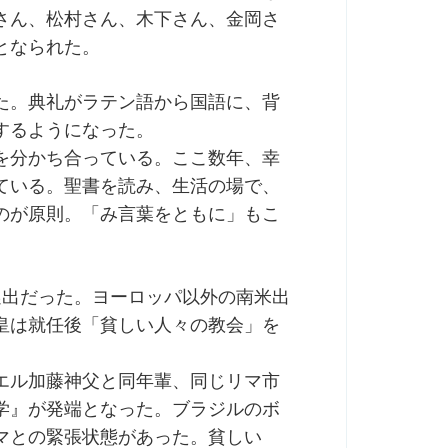
さん、松村さん、木下さん、金岡さ
となられた。
た。典礼がラテン語から国語に、背
するようになった。
を分かち合っている。ここ数年、幸
ている。聖書を読み、生活の場で、
のが原則。「み言葉をともに」もこ
選出だった。ヨーロッパ以外の南米出
皇は就任後「貧しい人々の教会」を
エル加藤神父と同年輩、同じリマ市
学』が発端となった。ブラジルのボ
マとの緊張状態があった。貧しい