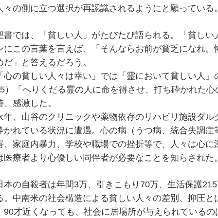
人々の側に立つ選択が再認識されるようにと願っている
聖書では、「貧しい人」がたびたび語られる。「貧しい
ンにこの言葉を言えば、「そんならお前が貧乏になれ。
めだ」と答えるだろう。
「心の貧しい人々は幸い」では「霊において貧しい人」の
15）「へりくだる霊の人に命を得させ、打ち砕かれた心
時、感激した。
永年、山谷のクリニックや薬物依存のリハビリ施設ダル
砕かれている状況に遭遇。心の病（うつ病、統合失調症
害、家庭内暴力、学校や職場での挫折等で、人々は心に
は医療者より心優しい同伴者が必要なことを知らされた
日本の自殺者は年間3万、引きこもり70万、生活保護21
る。中南米の社会構造による貧しい人々の差別、抑圧と
90才近くなっても、社会に居場所が与えられているの