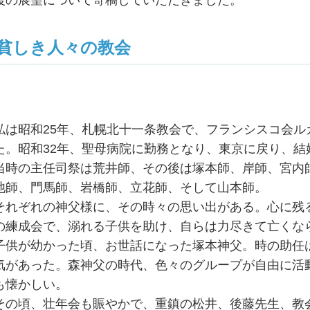
後の展望について寄稿していただきました。
貧しき人々の教会
私は昭和25年、札幌北十一条教会で、フランシスコ会
た。昭和32年、聖母病院に勤務となり、東京に戻り、結
当時の主任司祭は荒井師、その後は塚本師、岸師、宮内
池師、門馬師、岩橋師、立花師、そして山本師。
それぞれの神父様に、その時々の思い出がある。心に残
の練成会で、溺れる子供を助け、自らは力尽きて亡くな
子供が幼かった頃、お世話になった塚本神父。時の助任
気があった。森神父の時代、色々のグループが自由に活
も懐かしい。
その頃、壮年会も賑やかで、重鎮の松井、後藤先生、教