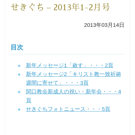
せきぐち – 2013年1-2月号
洗礼を希望される方
2013年03月14日
講座のご案内
小池神父の講座
目次
森田神父の講座
新年メッセージ1「赦す」・・・2頁
新年メッセージ2「キリスト教一致祈祷
シスター中島の講座
週間に寄せて」・・・3頁
関口教会新成人の祝い・新年会・・・4
教区カテキスタの講座
頁
せきぐちフォトニュース・・・5頁
三田助祭の講座
オルガンメディテーション