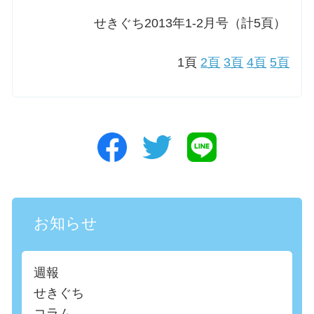
せきぐち2013年1-2月号（計5頁）
1頁
2頁
3頁
4頁
5頁
お知らせ
週報
せきぐち
コラム