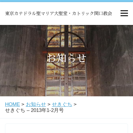
東京カテドラル聖マリア大聖堂・カトリック関口教会
HOME
ミサ
お知らせ
お知らせ
関口教会について
HOME
>
お知らせ
>
せきぐち
>
教会学校・中高生会
せきぐち – 2013年1-2月号
はじめての方へ