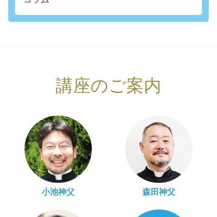
講座のご案内
小池神父
森田神父