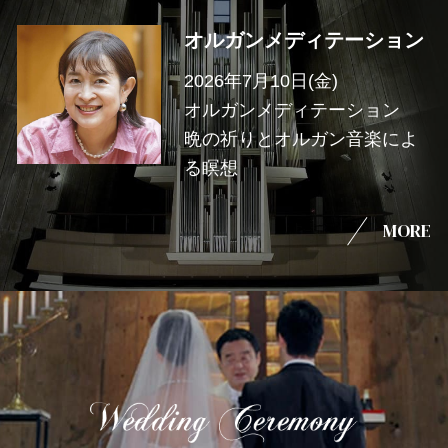
オルガンメディテーション
2026年7月10日(金)
オルガンメディテーション
晩の祈りとオルガン音楽によ
る瞑想
MORE