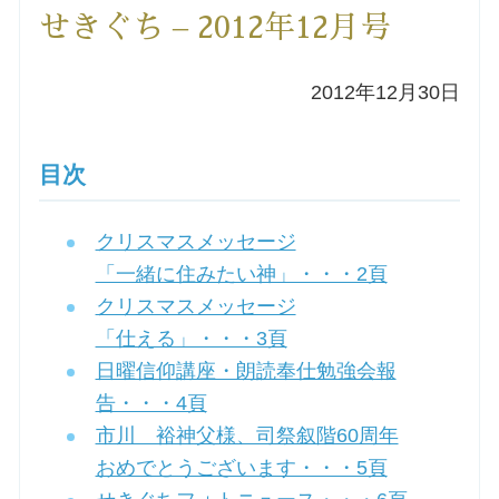
せきぐち – 2012年12月号
洗礼を希望される方
2012年12月30日
講座のご案内
小池神父の講座
目次
森田神父の講座
クリスマスメッセージ
「一緒に住みたい神」・・・2頁
シスター中島の講座
クリスマスメッセージ
「仕える」・・・3頁
教区カテキスタの講座
日曜信仰講座・朗読奉仕勉強会報
告・・・4頁
三田助祭の講座
市川 裕神父様、司祭叙階60周年
おめでとうございます・・・5頁
オルガンメディテーション