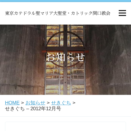
東京カテドラル聖マリア大聖堂・カトリック関口教会
HOME
ミサ
お知らせ
お知らせ
関口教会について
HOME
>
お知らせ
>
せきぐち
>
教会学校・中高生会
せきぐち – 2012年12月号
はじめての方へ