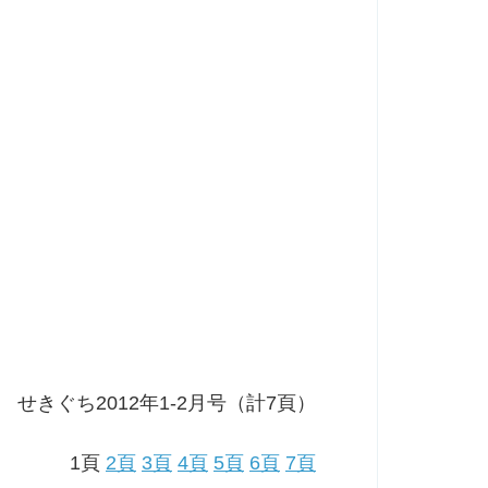
せきぐち2012年1-2月号（計7頁）
1頁
2頁
3頁
4頁
5頁
6頁
7頁