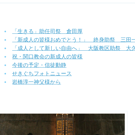
「生きる」助任司祭 倉田厚
「新成人の皆様おめでとう！」 終身助祭 三田
「成人として新しい自由へ」 大阪教区助祭 大
祝・関口教会の新成人の皆様
今後の予定・信徒動静
せきぐちフォトニュース
岩橋淳一神父様から