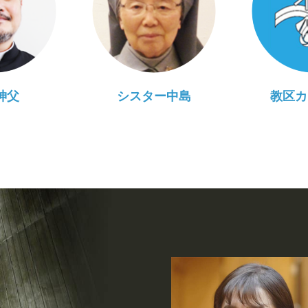
神父
シスター中島
教区カ