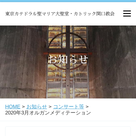
東京カテドラル聖マリア大聖堂・カトリック関口教会
HOME
ミサ
お知らせ
お知らせ
関口教会について
HOME
>
お知らせ
>
コンサート等
>
教会学校・中高生会
2020年3月オルガンメディテーション
はじめての方へ