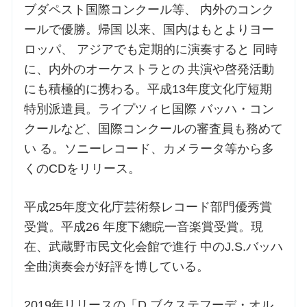
ブダペスト国際コンクール等、 内外のコンク
ールで優勝。帰国 以来、国内はもとよりヨー
ロッパ、 アジアでも定期的に演奏すると 同時
に、内外のオーケストラとの 共演や啓発活動
にも積極的に携わる。平成13年度文化庁短期
特別派遣員。ライプツィヒ国際 バッハ・コン
クールなど、国際コンクールの審査員も務めて
い る。ソニーレコード、カメラータ等から多
くのCDをリリース。
平成25年度文化庁芸術祭レコード部門優秀賞
受賞。平成26 年度下總睆一音楽賞受賞。現
在、武蔵野市民文化会館で進行 中のJ.S.バッハ
全曲演奏会が好評を博している。
2019年リリースの「D.ブクステフーデ・オル