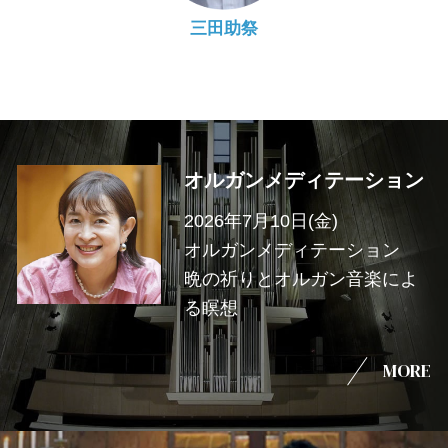
三田助祭
オルガンメディテーション
2026年7月10日(金)
オルガンメディテーション
晩の祈りとオルガン音楽によ
る瞑想
MORE