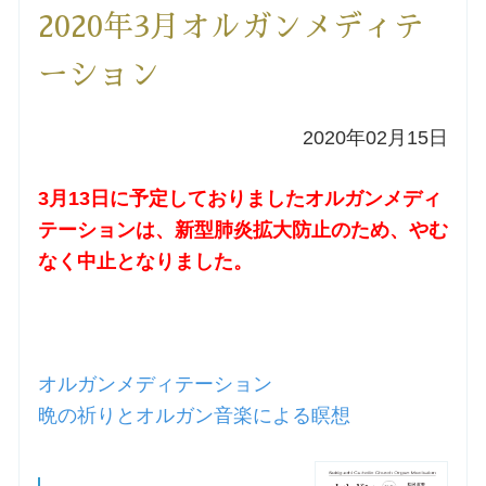
2020年3月オルガンメディテ
洗礼を希望される方
ーション
講座のご案内
2020年02月15日
小池神父の講座
3月13日に予定しておりましたオルガンメディ
森田神父の講座
テーションは、新型肺炎拡大防止のため、やむ
なく中止となりました。
シスター中島の講座
教区カテキスタの講座
オルガンメディテーション
三田助祭の講座
晩の祈りとオルガン音楽による瞑想
オルガンメディテーション