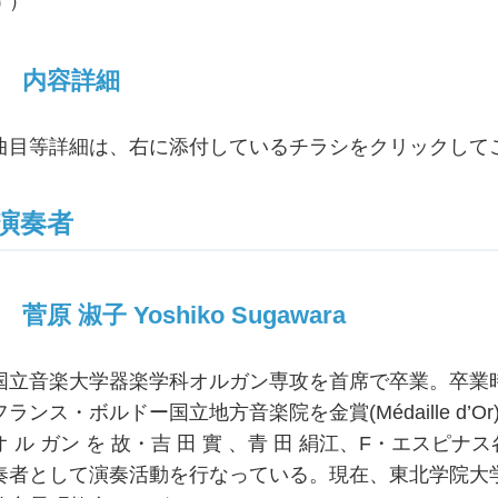
す）
内容詳細
曲目等詳細は、右に添付しているチラシをクリックして
演奏者
菅原 淑子 Yoshiko Sugawara
国立音楽大学器楽学科オルガン専攻を首席で卒業。卒業
フランス・ボルドー国立地方音楽院を金賞(Médaille d’O
オ ル ガン を 故・吉 田 實 、青 田 絹江、F・エス
奏者として演奏活動を行なっている。現在、東北学院大