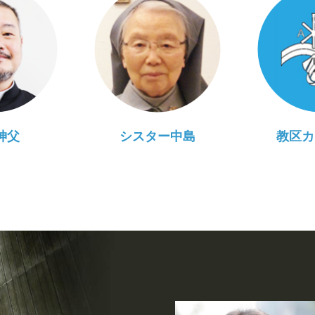
神父
シスター中島
教区カ