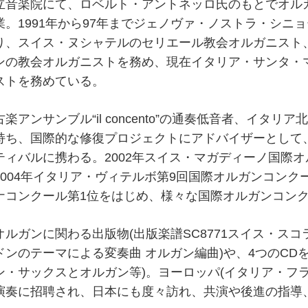
立音楽院にて、ロベルト・アントネッロ氏のもとでオル
業。1991年から97年までジェノヴァ・ノストラ・シニョ
り、スイス・ヌシャテルのセリエール教会オルガニスト
ンの教会オルガニストを務め、現在イタリア・サンタ・
ストを務めている。
古楽アンサンブル“il concento”の通奏低音者、イタ
持ち、国際的な修復プロジェクトにアドバイザーとして
ティバルに携わる。2002年スイス・マガディーノ国際オ
2004年イタリア・ヴィテルボ第9回国際オルガンコンク
ナコンクール第1位をはじめ、様々な国際オルガンコンク
オルガンに関わる出版物(出版楽譜SC8771スイス・ス
ドンのテーマによる変奏曲 オルガン編曲)や、4つのCD
ン・サックスとオルガン等)。ヨーロッパ(イタリア・フ
演奏に招聘され、日本にも度々訪れ、共演や後進の指導