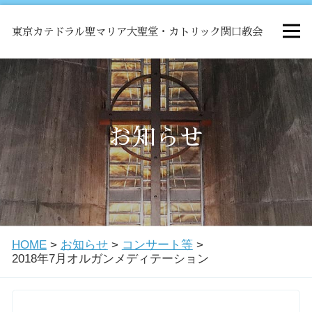
東京カテドラル聖マリア大聖堂・カトリック関口教会
HOME
ミサ
お知らせ
お知らせ
関口教会について
HOME
>
お知らせ
>
コンサート等
>
教会学校・中高生会
2018年7月オルガンメディテーション
はじめての方へ