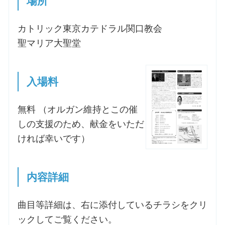
場所
お問合せ
カトリック東京カテドラル関口教会
聖マリア大聖堂
交通・アクセス
入場料
ご利用にあたって
無料 （オルガン維持とこの催
交通・アクセス
しの支援のため、献金をいただ
ければ幸いです）
内容詳細
曲目等詳細は、右に添付しているチラシをクリ
ックしてご覧ください。